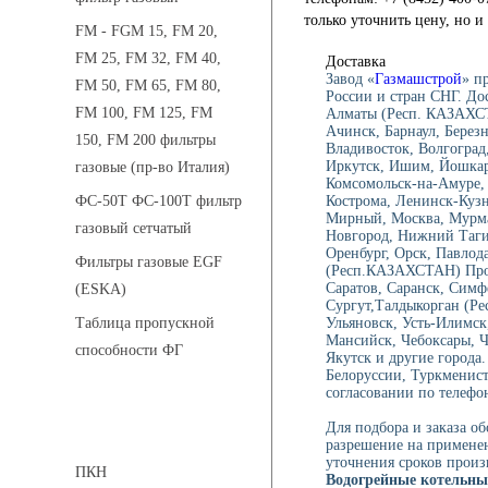
только уточнить цену, но 
FM - FGM 15, FM 20,
FM 25, FM 32, FM 40,
Доставка
Завод «
Газмашстрой
» п
FM 50, FM 65, FM 80,
России и стран СНГ. До
FM 100, FM 125, FM
Алматы (Респ. КАЗАХСТ
Ачинск, Барнаул, Берез
150, FM 200 фильтры
Владивосток, Волгоград,
Иркутск, Ишим, Йошкар-
газовые (пр-во Италия)
Комсомольск-на-Амуре, 
Кострома, Ленинск-Куз
ФС-50Т ФС-100Т фильтр
Мирный, Москва, Мурма
газовый сетчатый
Новгород, Нижний Тагил
Оренбург, Орск, Павлод
Фильтры газовые EGF
(Респ.КАЗАХСТАН) Проко
Саратов, Саранск, Симф
(ESKA)
Сургут,Талдыкорган (Ре
Ульяновск, Усть-Илимск
Таблица пропускной
Мансийск, Чебоксары, 
способности ФГ
Якутск и другие города.
Белоруссии, Туркменист
согласовании по телефон
Предохранительные клапаны
Для подбора и заказа о
разрешение на применен
уточнения сроков произ
ПКН
Водогрейные котельны