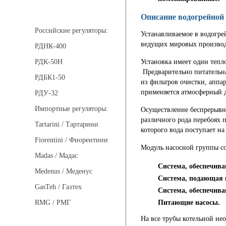
Регуляторы давления
Описание водогрейной 
Российские регуляторы:
Устанавливаемое в водогре
ведущих мировых производ
РДНК-400
Установка имеет один тепло
РДК-50Н
Предварительно питательна
РДБК1-50
из фильтров очистки, аппа
применяется атмосферный д
РДУ-32
Импортные регуляторы:
Осуществление беспрерывн
различного рода перебоях п
Tartarini / Тартарини
которого вода поступает н
Fiorentini / Фиорентини
Модуль насосной группы со
Madas / Мадас
Система, обеспечив
Medenus / Меденус
Система, подающая 
GasTeh / Газтех
Система, обеспечив
Питающие насосы.
RMG / РМГ
На все трубы котельной не