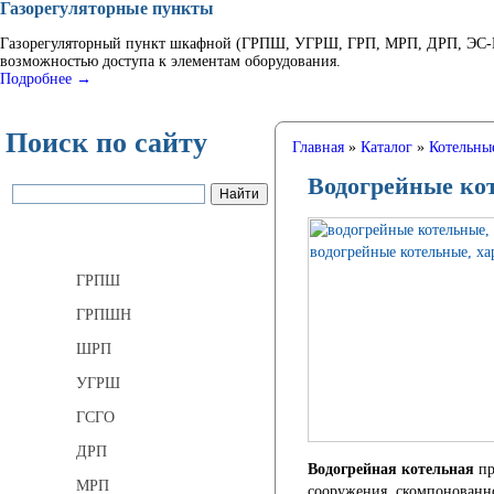
Газорегуляторные пункты
Газорегуляторный пункт шкафной (ГРПШ, УГРШ, ГРП, МРП, ДРП, ЭС-ГР
возможностью доступа к элементам оборудования.
Подробнее →
Поиск по сайту
Главная
»
Каталог
»
Котельны
Водогрейные ко
Газорегуляторные пункты
ГРПШ
ГРПШН
ШРП
УГРШ
ГСГО
ДРП
Водогрейная котельная
пр
МРП
сооружения, скомпонованно