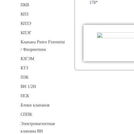
178*
ПКВ
КПЗ
КПЗЭ
КПЭГ
Клапана Pietro Fiorentini
/ Фиорентини
КЗГЭМ
КТЗ
ПЗК
ВН 1/2Н
ПСК
Блоки клапанов
СППК
Электромагнитные
клапаны ВН