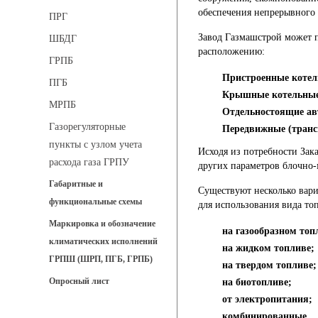
обеспечения непрерывного
ПРГ
Завод Газмашстрой может 
ШБДГ
расположению:
ГРПБ
Пристроенные котел
ПГБ
Крышные котельные
МРПБ
Отдельностоящие ав
Газорегуляторные
Передвижные (транс
пункты с узлом учета
Исходя из потребности Зак
расхода газа ГРПУ
других параметров блочно-
Габаритные и
Существуют несколько вари
функциональные схемы
для использования вида то
Маркировка и обозначение
на газообразном топ
климатических исполнений
на жидком топливе;
ГРПШ (ШРП, ПГБ, ГРПБ)
на твердом топливе;
Опросный лист
на биотопливе;
от электропитания;
комбинированные.