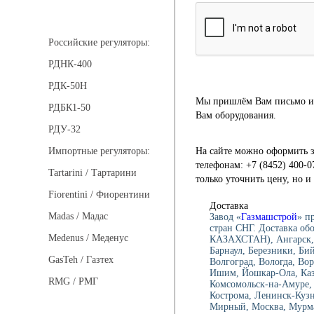
Регуляторы давления
Российские регуляторы:
РДНК-400
РДК-50Н
Мы пришлём Вам письмо и 
РДБК1-50
Вам оборудования.
РДУ-32
На сайте можно оформить з
Импортные регуляторы:
телефонам: +7 (8452) 400-0
Tartarini / Тартарини
только уточнить цену, но 
Fiorentini / Фиорентини
Доставка
Madas / Мадас
Завод «
Газмашстрой
» п
стран СНГ. Доставка об
Medenus / Меденус
КАЗАХСТАН), Ангарск, 
Барнаул, Березники, Би
GasTeh / Газтех
Волгоград, Вологда, Вор
Ишим, Йошкар-Ола, Каза
RMG / РМГ
Комсомольск-на-Амуре, 
Кострома, Ленинск-Куз
Мирный, Москва, Мурма