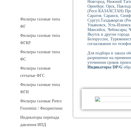
Новгород, Нижний Тагил
Оренбург, Орск, Павлод
Фильтры газовые
(Респ.КАЗАХСТАН) Проко
Саратов, Саранск, Симф
Фильтры газовые типа
Сургут,Талдыкорган (Ре
Ульяновск, Усть-Илимск
ФГ
Мансийск, Чебоксары, 
Якутск и другие города.
Фильтры газовые типа
Белоруссии, Туркменист
ФГКР
согласовании по телефон
Фильтры газовые типа
Для подбора и заказа о
разрешение на применен
ФС
уточнения сроков произ
Индикаторы DP/G
обра
Фильтры газовые
сетчатые ФГС
Фильтры газовые типа
ФГИ
Фильтры газовые Pietro
Fiorentini / Фиорентини
Индикаторы перепада
давления ИПД