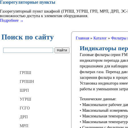
Газорегуляторные пункты
Газорегуляторный пункт шкафной (ГРПШ, УГРШ, ГРП, МРП, ДРП, ЭС-ГР
возможностью доступа к элементам оборудования.
Подробнее →
Поиск по сайту
Главная
»
Каталог
»
Фильтры 
Индикаторы пер
Газовые фильтры серии FM 
индикатором перепада давл
Газорегуляторные пункты
предназначен для наблюден
фильтрах газа. Перепад дав
ГРПШ
засорения фильтра в процес
ГРПШН
Установка индикатора имее
работы и уменьшения затра
ШРП
Технические данные:
УГРШ
• Максимальное рабочее да
ГСГО
• Максимальный измеряемый
• Максимальная температур
ДРП
• Максимальная температура
МРП
• Соединение с фильтром ч