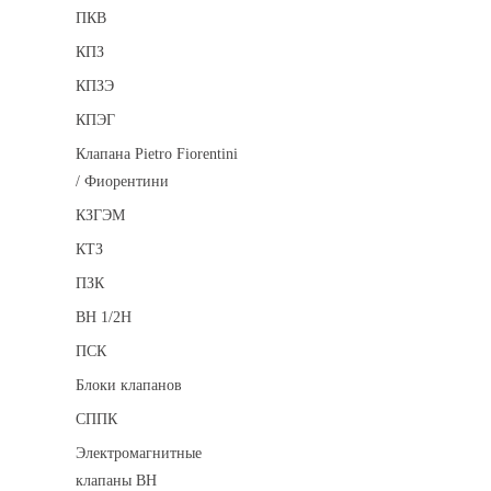
ПКВ
КПЗ
КПЗЭ
КПЭГ
Клапана Pietro Fiorentini
/ Фиорентини
КЗГЭМ
КТЗ
ПЗК
ВН 1/2Н
ПСК
Блоки клапанов
СППК
Электромагнитные
клапаны ВН