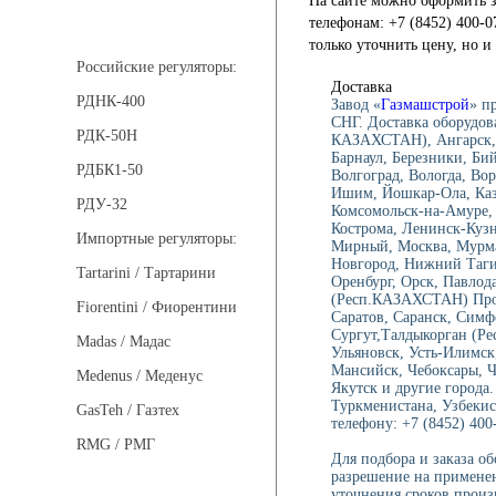
На сайте можно оформить з
Регуляторы давления
телефонам: +7 (8452) 400-0
только уточнить цену, но 
Российские регуляторы:
Доставка
РДНК-400
Завод «
Газмашстрой
» п
СНГ. Доставка оборудов
РДК-50Н
КАЗАХСТАН), Ангарск, 
Барнаул, Березники, Би
РДБК1-50
Волгоград, Вологда, Вор
Ишим, Йошкар-Ола, Каза
РДУ-32
Комсомольск-на-Амуре, 
Кострома, Ленинск-Куз
Импортные регуляторы:
Мирный, Москва, Мурма
Новгород, Нижний Тагил
Tartarini / Тартарини
Оренбург, Орск, Павлод
(Респ.КАЗАХСТАН) Проко
Fiorentini / Фиорентини
Саратов, Саранск, Симф
Сургут,Талдыкорган (Ре
Madas / Мадас
Ульяновск, Усть-Илимск
Мансийск, Чебоксары, 
Medenus / Меденус
Якутск и другие города.
Туркменистана, Узбекис
GasTeh / Газтех
телефону: +7 (8452) 400-
RMG / РМГ
Для подбора и заказа о
разрешение на применен
уточнения сроков произ