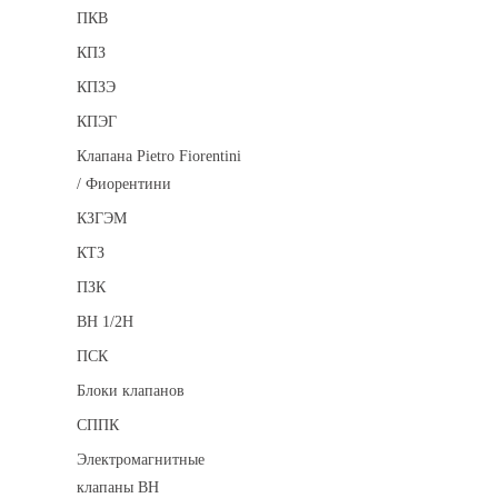
ПКВ
КПЗ
КПЗЭ
КПЭГ
Клапана Pietro Fiorentini
/ Фиорентини
КЗГЭМ
КТЗ
ПЗК
ВН 1/2Н
ПСК
Блоки клапанов
СППК
Электромагнитные
клапаны ВН