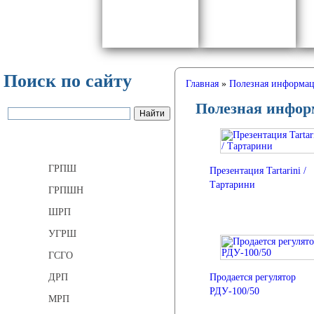
Поиск по сайту
Главная
»
Полезная информа
Полезная инфор
Газорегуляторные пункты
ГРПШ
Презентация Tartarini /
Тартарини
ГРПШН
ШРП
УГРШ
ГСГО
Продается регулятор
ДРП
РДУ-100/50
МРП