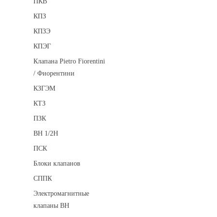
ПКВ
КПЗ
КПЗЭ
КПЭГ
Клапана Pietro Fiorentini
/ Фиорентини
КЗГЭМ
КТЗ
ПЗК
ВН 1/2Н
ПСК
Блоки клапанов
СППК
Электромагнитные
клапаны ВН