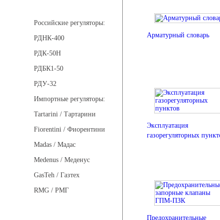
Регуляторы давления
Российские регуляторы:
Арматурный словарь
РДНК-400
РДК-50Н
РДБК1-50
РДУ-32
Импортные регуляторы:
Tartarini / Тартарини
Эксплуатация
Fiorentini / Фиорентини
газорегуляторных пункт
Madas / Мадас
Medenus / Меденус
GasTeh / Газтех
RMG / РМГ
Предохранительные