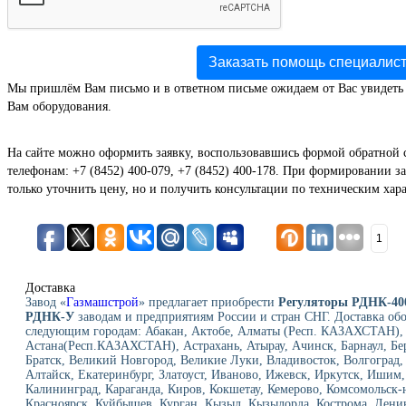
Заказать помощь специалис
Мы пришлём Вам письмо и в ответном письме ожидаем от Вас увидеть
Вам оборудования.
На сайте можно оформить заявку, воспользовавшись формой обратной 
телефонам: +7 (8452) 400-079, +7 (8452) 400-178. При формировании за
только уточнить цену, но и получить консультации по техническим хар
1
Доставка
Завод «
Газмашстрой
» предлагает приобрести
Регуляторы РДНК-40
РДНК-У
заводам и предприятиям России и стран СНГ. Доставка об
следующим городам: Абакан, Актобе, Алматы (Респ. КАЗАХСТАН), 
Астана(Респ.КАЗАХСТАН), Астрахань, Атырау, Ачинск, Барнаул, Бе
Братск, Великий Новгород, Великие Луки, Владивосток, Волгоград,
Алтайск, Екатеринбург, Златоуст, Иваново, Ижевск, Иркутск, Ишим,
Калининград, Караганда, Киров, Кокшетау, Кемерово, Комсомольск-
Красноярск, Куйбышев, Курган, Кызыл, Кызылорда, Кострома, Лени