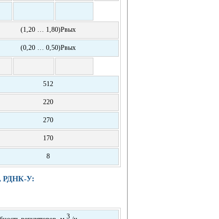
(1,20 … 1,80)Рвых
(0,20 … 0,50)Рвых
512
220
270
170
8
, РДНК-У:
3
бность регуляторов, м
/ч