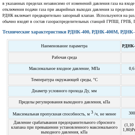
в указанных пределах независимо от изменений давления газа на входе 
отключения подачи газа при аварийных выходах давления за предельно
РДНК включает предварительно запорный клапан. Используются на раз
обычно входят в состав газораспределительных станций ГРПШ, ГРПБ, 
Технические характеристики РДНК-400, РДНК-400М, РДНК-
Наименование параметра
РДНК-
Рабочая среда
Максимальное входное давление, МПа
0,6
Температура окружающей среды, °С
Диаметр условного прохода Ду, мм
Пределы регулирования выходного давления, кПа
3
300
Максимальная пропускная способность, м
/ч, не менее
Давление срабатывания предохранительного сбросного
(1,10
клапана при превышении установленного максимального
1,80)Р
выходного давления, кПа