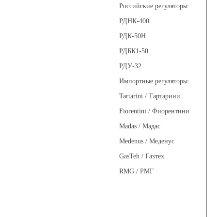
Российские регуляторы:
РДНК-400
РДК-50Н
РДБК1-50
РДУ-32
Импортные регуляторы:
Tartarini / Тартарини
Fiorentini / Фиорентини
Madas / Мадас
Medenus / Меденус
GasTeh / Газтех
RMG / РМГ
Фильтры газовые