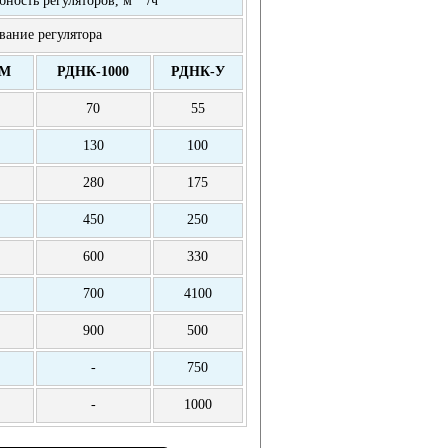
ание регулятора
0М
РДНК-1000
РДНК-У
70
55
130
100
280
175
450
250
600
330
700
4100
900
500
-
750
-
1000