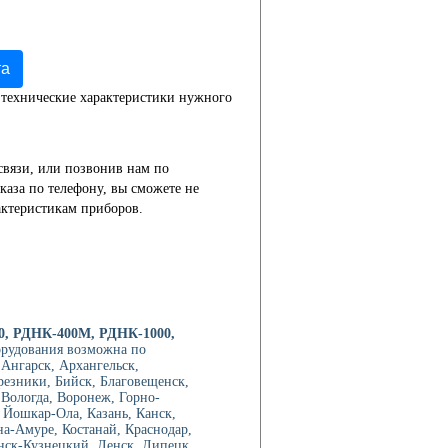
та
 технические характеристики нужного
связи, или позвонив нам по
каза по телефону, вы сможете не
актеристикам приборов.
0, РДНК-400М, РДНК-1000,
орудования возможна по
Ангарск, Архангельск,
резники, Бийск, Благовещенск,
 Вологда, Воронеж, Горно-
 Йошкар-Ола, Казань, Канск,
на-Амуре, Костанай, Краснодар,
нск-Кузнецкий, Ленск ,Липецк,