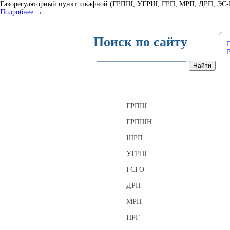
Газорегуляторный пункт шкафной (ГРПШ, УГРШ, ГРП, МРП, ДРП, ЭС-ГРП
Подробнее →
Поиск по сайту
Газорегуляторные пункты
ГРПШ
ГРПШН
ШРП
УГРШ
ГСГО
ДРП
МРП
ПРГ