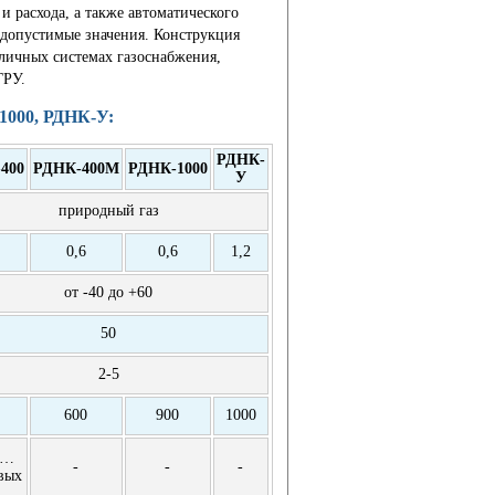
и расхода, а также автоматического
 допустимые значения. Конструкция
личных системах газоснабжения,
ГРУ.
1000, РДНК-У:
РДНК-
400
РДНК-400М
РДНК-1000
У
природный газ
0,6
0,6
1,2
от -40 до +60
50
2-5
600
900
1000
 …
-
-
-
вых