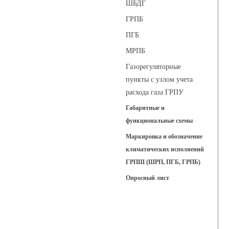
ШБДГ
ГРПБ
ПГБ
МРПБ
Газорегуляторные
пункты с узлом учета
расхода газа ГРПУ
Габаритные и
функциональные схемы
Маркировка и обозначение
климатических исполнений
ГРПШ (ШРП, ПГБ, ГРПБ)
Опросный лист
Регуляторы давления