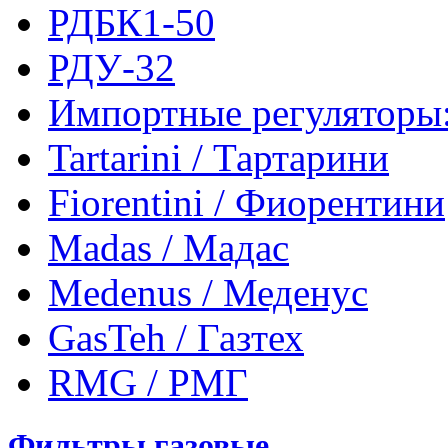
РДБК1-50
РДУ-32
Импортные регуляторы
Tartarini / Тартарини
Fiorentini / Фиорентини
Madas / Мадас
Medenus / Меденус
GasTeh / Газтех
RMG / РМГ
Фильтры газовые