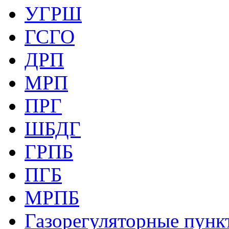
УГРШ
ГСГО
ДРП
МРП
ПРГ
ШБДГ
ГРПБ
ПГБ
МРПБ
Газорегуляторные пункт