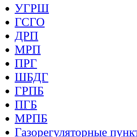
УГРШ
ГСГО
ДРП
МРП
ПРГ
ШБДГ
ГРПБ
ПГБ
МРПБ
Газорегуляторные пункт