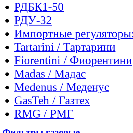
РДБК1-50
РДУ-32
Импортные регуляторы
Tartarini / Тартарини
Fiorentini / Фиорентини
Madas / Мадас
Medenus / Меденус
GasTeh / Газтех
RMG / РМГ
Фильтры газовые