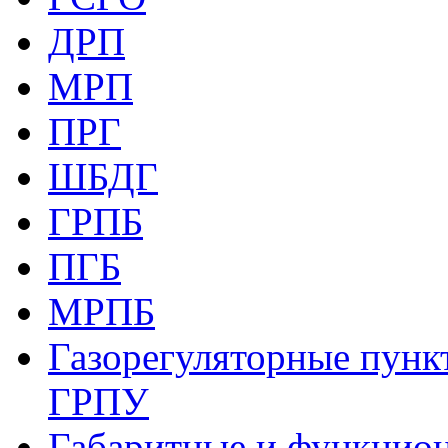
ДРП
МРП
ПРГ
ШБДГ
ГРПБ
ПГБ
МРПБ
Газорегуляторные пункт
ГРПУ
Габаритные и функцио