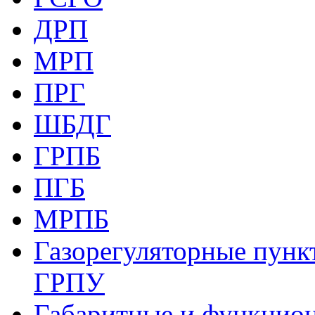
ДРП
МРП
ПРГ
ШБДГ
ГРПБ
ПГБ
МРПБ
Газорегуляторные пункт
ГРПУ
Габаритные и функцио