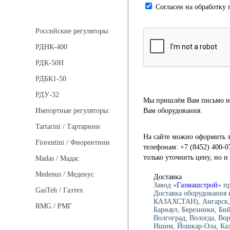
Cогласен на обработку 
Регуляторы давления
Российские регуляторы:
РДНК-400
РДК-50Н
РДБК1-50
РДУ-32
Мы пришлём Вам письмо и 
Вам оборудования.
Импортные регуляторы:
Tartarini / Тартарини
На сайте можно оформить з
Fiorentini / Фиорентини
телефонам: +7 (8452) 400-0
только уточнить цену, но 
Madas / Мадас
Medenus / Меденус
Доставка
Завод «
Газмашстрой
» п
GasTeh / Газтех
Доставка оборудования 
КАЗАХСТАН), Ангарск, 
RMG / РМГ
Барнаул, Березники, Би
Волгоград, Вологда, Вор
Ишим, Йошкар-Ола, Каза