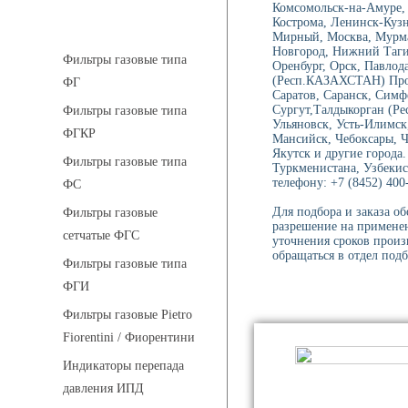
Комсомольск-на-Амуре, 
Фильтры газовые
Кострома, Ленинск-Куз
Мирный, Москва, Мурма
Новгород, Нижний Тагил
Фильтры газовые типа
Оренбург, Орск, Павлод
(Респ.КАЗАХСТАН) Проко
ФГ
Саратов, Саранск, Симф
Сургут,Талдыкорган (Ре
Фильтры газовые типа
Ульяновск, Усть-Илимск
ФГКР
Мансийск, Чебоксары, 
Якутск и другие города.
Фильтры газовые типа
Туркменистана, Узбекис
телефону: +7 (8452) 400-
ФС
Для подбора и заказа о
Фильтры газовые
разрешение на применен
сетчатые ФГС
уточнения сроков произ
обращаться в отдел подб
Фильтры газовые типа
ФГИ
Фильтры газовые Pietro
Fiorentini / Фиорентини
Индикаторы перепада
давления ИПД