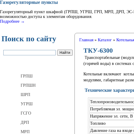
Газорегуляторные пункты
Газорегуляторный пункт шкафной (ГРПШ, УГРШ, ГРП, МРП, ДРП, ЭС-ГР
возможностью доступа к элементам оборудования.
Подробнее →
Поиск по сайту
Главная
»
Каталог
»
Котельны
ТКУ-6300
Транспортабельные (модул
(горячей воды) в системах 
Газорегуляторные пункты
Котельные включают котлы 
ГРПШ
модулями, габаритные разм
ГРПШН
Технические характер
ШРП
Теплопроизводительнос
УГРШ
Потребляемая эл. мощно
ГСГО
Напряжение эл. сети, В
ДРП
Топливо
Давление газа на входе
МРП