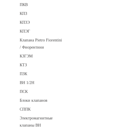
ПКВ
КПЗ
КПЗЭ
КПЭГ
Клапана Pietro Fiorentini
/ Фиорентини
КЗГЭМ
КТЗ
ПЗК
ВН 1/2Н
ПСК
Блоки клапанов
СППК
Электромагнитные
клапаны ВН