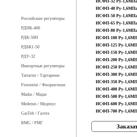
ИСФП-32 Py-1,6МП
Регуляторы давления
ИСФП-40 Py-1,6МП
ИСФП-50 Py-1,6МП
Российские регуляторы:
ИСФП-65 Py-1,6МП
РДНК-400
ИСФП-80 Py-1,6МП
РДК-50Н
ИСФП-100 Py-1,6М
ИСФП-125 Py-1,6М
РДБК1-50
ИСФП-150 Py-1,6М
РДУ-32
ИСФП-200 Py-1,6М
Импортные регуляторы:
ИСФП-250 Py-1,6М
ИСФП-300 Py-1,6М
Tartarini / Тартарини
ИСФП-350 Py-1,6МП
Fiorentini / Фиорентини
ИСФП-400 Py-1,6МП
Madas / Мадас
ИСФП-500 Py-1,6МП
ИСФП-600 Py-1,6МП
Medenus / Меденус
ИСФП-700 Py-1,6МП
GasTeh / Газтех
RMG / РМГ
Заказа