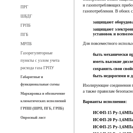
и газопотребляющих прибор
ПРГ
газопотребления. В обоих
ШБДГ
защищают оборудова
ГРПБ
защищают электронн
установок и всевоз
ПГБ
Для повсеместного исполь
МРПБ
Газорегуляторные
быть механически п
пункты с узлом учета
иметь высокие диэле
расхода газа ГРПУ
сохранять свои свой
быть недорогими и 
Габаритные и
функциональные схемы
Изолирующие соединения п
а также правилам безопасно
Маркировка и обозначение
климатических исполнений
Варианты исполнения:
ГРПШ (ШРП, ПГБ, ГРПБ)
ИСФП-15 Py-1,6МП
Опросный лист
ИСФП-20 Py-1,6МП
ИСФП-25 Py-1,6МП