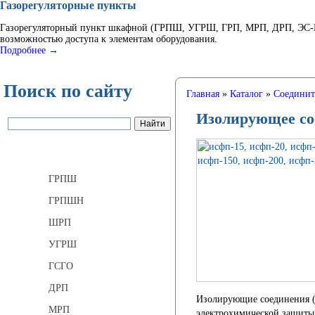
Газорегуляторные пункты
Газорегуляторный пункт шкафной (ГРПШ, УГРШ, ГРП, МРП, ДРП, ЭС-ГР
возможностью доступа к элементам оборудования.
Подробнее →
Поиск по сайту
Главная
»
Каталог
»
Соединит
Изолирующее со
Газорегуляторные пункты
ГРПШ
ГРПШН
ШРП
УГРШ
ГСГО
ДРП
Изолирующие соединения (
МРП
электрохимической защиты