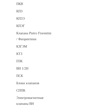
ПКВ
КПЗ
КПЗЭ
КПЭГ
Клапана Pietro Fiorentini
/ Фиорентини
КЗГЭМ
КТЗ
ПЗК
ВН 1/2Н
ПСК
Блоки клапанов
СППК
Электромагнитные
клапаны ВН