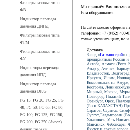
Фильтры газовые типа
Мы пришлём Вам письмо и 
ФВ
Вам оборудования.
Индикатор перепада
давления ДИПД
На сайте можно оформить з
телефонам: +7 (8452) 400-0
Фильтры газовые типа
только уточнить цену, но 
ФГМ
Доставка
Фильтры газовые типа
Завод «
Газмашстрой
» п
ФУ
предприятиям России и 
Актобе, Алматы (Респ.
Индикаторы перепада
Атырау, Ачинск, Барнау
Владивосток, Волгоград,
давления ИПД
Иркутск, Ишим, Йошкар-
Комсомольск-на-Амуре, 
Индикатор перепада
Кострома, Ленинск-Куз
давления DP/G
Мирный, Москва, Мурма
Новгород, Нижний Тагил
FG 15, FG 20, FG 25, FG
Оренбург, Орск, Павлод
(Респ.КАЗАХСТАН) Проко
40, FG 50, FG 65, FG 80,
Саратов, Саранск, Симф
FG 100, FG 125, FG 150,
Сургут,Талдыкорган (Ре
Ульяновск, Усть-Илимск
FG 200, FG 250 (Avcon)
Мансийск, Чебоксары, 
Якутск и другие города
фильтр газовый