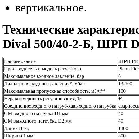
вертикальное.
Технические характер
Dival 500/40-2-Б, ШРП D
Наименование
ШРП FE
Производитель и модель регулятора
Pietro Fio
Максимальное входное давление, бар
6
Диапазон выходного давления*, мбар
13-500
Максимальная пропускная способность, мЗ/ч**
100
Неравномерность регулирования, %
±5
Соединение:входного патруб-кавыходного патрубка
сварноес
ОМ входного патрубка D1 мм
40
ОМ выходного патрубка D2 мм
40
Длина В мм
1300
Ширина 1 мм
800