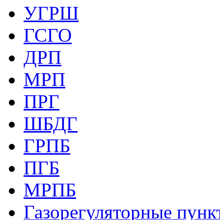
УГРШ
ГСГО
ДРП
МРП
ПРГ
ШБДГ
ГРПБ
ПГБ
МРПБ
Газорегуляторные пункт