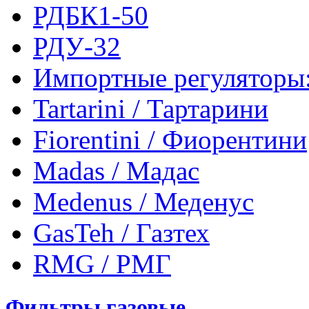
РДБК1-50
РДУ-32
Импортные регуляторы
Tartarini / Тартарини
Fiorentini / Фиорентини
Madas / Мадас
Medenus / Меденус
GasTeh / Газтех
RMG / РМГ
Фильтры газовые