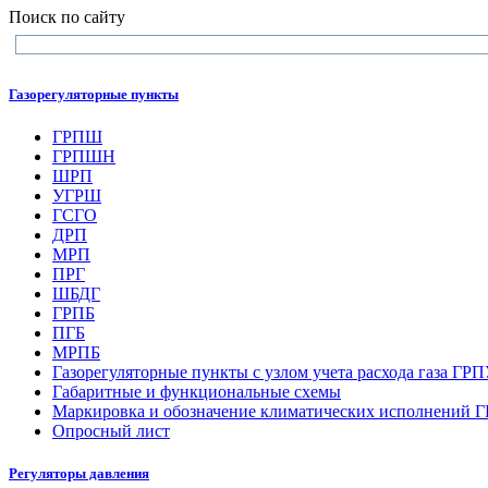
Поиск по сайту
Газорегуляторные пункты
ГРПШ
ГРПШН
ШРП
УГРШ
ГСГО
ДРП
МРП
ПРГ
ШБДГ
ГРПБ
ПГБ
МРПБ
Газорегуляторные пункты с узлом учета расхода газа ГР
Габаритные и функциональные схемы
Маркировка и обозначение климатических исполнений
Опросный лист
Регуляторы давления