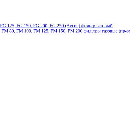
, FG 125, FG 150, FG 200, FG 250 (Avcon) фильтр газовый
 FM 80, FM 100, FM 125, FM 150, FM 200 фильтры газовые (пр-в