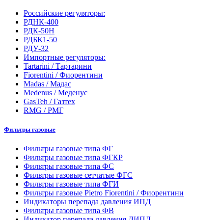
Российские регуляторы:
РДНК-400
РДК-50Н
РДБК1-50
РДУ-32
Импортные регуляторы:
Tartarini / Тартарини
Fiorentini / Фиорентини
Madas / Мадас
Medenus / Меденус
GasTeh / Газтех
RMG / РМГ
Фильтры газовые
Фильтры газовые типа ФГ
Фильтры газовые типа ФГКР
Фильтры газовые типа ФС
Фильтры газовые сетчатые ФГС
Фильтры газовые типа ФГИ
Фильтры газовые Pietro Fiorentini / Фиорентини
Индикаторы перепада давления ИПД
Фильтры газовые типа ФВ
Индикатор перепада давления ДИПД