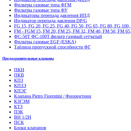
Фильтры газовые типа ФГМ
Фильтры газовые типа ФУ
Индикаторы перепада давления ИПД
Индикатор перепада давления DP/G
FG 15, FG 20, FG 25, FG 40, FG 50, FG 65, FG 80, FG 100
FM - FGM 15, FM 20, FM 25, FM 32, FM 40, FM 50, FM 65,
ФС-50Т ФС-100Т фильтр газовый сетчатый
Фильтры газовые EGF (ESKA)
Таблица пропускной способности ФГ
Предохранительные клапаны
ПКН
ПКВ
КПЗ
КПЗЭ
КПЭГ
Клапана Pietro Fiorentini / Фиорентини
КЗГЭМ
КТЗ
ПЗК
ВН 1/2Н
ПСК
Блоки клапанов