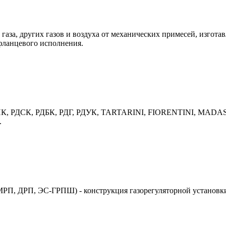
газа, других газов и воздуха от механических примесей, изгота
фланцевого исполнения.
 РДНК, РДСК, РДБК, РДГ, РДУК, TARTARINI, FIORENTINI, MADAS
.
П, ДРП, ЭС-ГРПШ) - конструкция газорегуляторной установки 