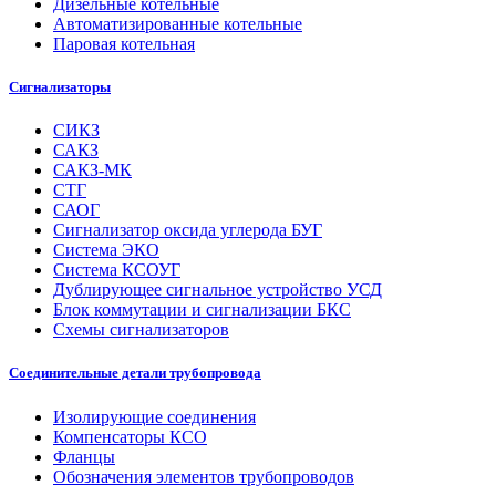
Дизельные котельные
Автоматизированные котельные
Паровая котельная
Сигнализаторы
СИКЗ
САКЗ
САКЗ-МК
СТГ
САОГ
Сигнализатор оксида углерода БУГ
Система ЭКО
Система КСОУГ
Дублирующее сигнальное устройство УСД
Блок коммутации и сигнализации БКС
Схемы сигнализаторов
Соединительные детали трубопровода
Изолирующие соединения
Компенсаторы КСО
Фланцы
Обозначения элементов трубопроводов