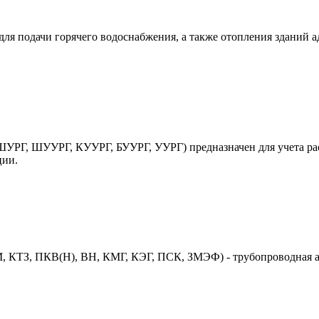
ля подачи горячего водоснабжения, а также отопления зданий 
УРГ, ШУУРГ, КУУРГ, БУУРГ, УУРГ) предназначен для учета рас
ции.
 КТЗ, ПКВ(Н), ВН, КМГ, КЭГ, ПСК, ЗМЭФ) - трубопроводная ар