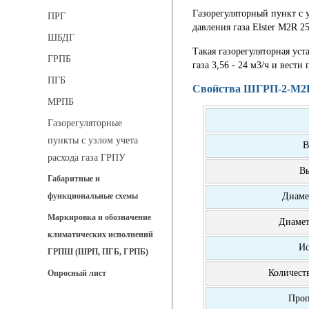
Газорегуляторный пункт с 
ПРГ
давления газа Elster M2R 
ШБДГ
Такая газорегуляторная уст
ГРПБ
газа 3,56 - 24 м3/ч и вест
ПГБ
Свойства ШГРП-2-М2R
МРПБ
Газорегуляторные
пункты с узлом учета
В
расхода газа ГРПУ
В
Габаритные и
Диаме
функциональные схемы
Маркировка и обозначение
Диамет
климатических исполнений
Ис
ГРПШ (ШРП, ПГБ, ГРПБ)
Количест
Опросный лист
Проп