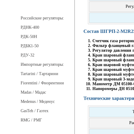
Регуляторы давления
Регу
Российские регуляторы:
РДНК-400
Состав ШГРП-2-М2R25
РДК-50Н
Счетчик газа роторн
Фильтр фланцевый га
РДБК1-50
Регулятор давления г
Кран шаровый фланце
РДУ-32
Кран шаровый фланце
Импортные регуляторы:
Кран шаровой муфтов
Кран шаровый муфтов
Tartarini / Тартарини
Кран шаровый муфтов
Кран шаровый 3-ходов
Fiorentini / Фиорентини
Манометр ДМ 05100-0
Напоромеры ДН 05100
Madas / Мадас
Технические характер
Medenus / Меденус
GasTeh / Газтех
RMG / РМГ
Ра