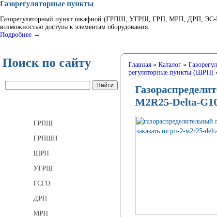
Газорегуляторные пункты
Газорегуляторный пункт шкафной (ГРПШ, УГРШ, ГРП, МРП, ДРП, ЭС-ГР
возможностью доступа к элементам оборудования.
Подробнее →
Поиск по сайту
Главная
»
Каталог
»
Газорегу
регуляторные пункты (ШРП)
Газораспределит
М2R25-Delta-G1
Газорегуляторные пункты
ГРПШ
ГРПШН
ШРП
УГРШ
ГСГО
ДРП
МРП