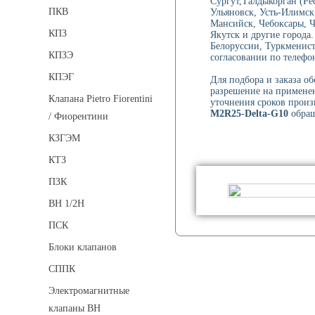
Сургут,Талдыкорган (Ре
ПКВ
Ульяновск, Усть-Илимск
Мансийск, Чебоксары, 
КПЗ
Якутск и другие города
Белоруссии, Туркменист
КПЗЭ
согласовании по телефон
КПЭГ
Для подбора и заказа о
разрешение на применен
Клапана Pietro Fiorentini
уточнения сроков произ
М2R25-Delta-G10
обращ
/ Фиорентини
КЗГЭМ
КТЗ
ПЗК
ВН 1/2Н
ПСК
Блоки клапанов
СППК
Электромагнитные
клапаны ВН