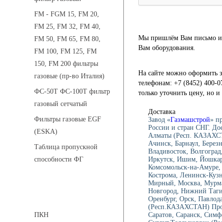
FM - FGM 15, FM 20,
FM 25, FM 32, FM 40,
Мы пришлём Вам письмо и 
FM 50, FM 65, FM 80,
Вам оборудования.
FM 100, FM 125, FM
150, FM 200 фильтры
На сайте можно оформить з
газовые (пр-во Италия)
телефонам: +7 (8452) 400-0
ФС-50Т ФС-100Т фильтр
только уточнить цену, но 
газовый сетчатый
Доставка
Фильтры газовые EGF
Завод «
Газмашстрой
» п
России и стран СНГ. До
(ESKA)
Алматы (Респ. КАЗАХСТ
Ачинск, Барнаул, Берез
Таблица пропускной
Владивосток, Волгоград,
Иркутск, Ишим, Йошкар-
способности ФГ
Комсомольск-на-Амуре, 
Кострома, Ленинск-Куз
Мирный, Москва, Мурма
Новгород, Нижний Тагил
Предохранительные клапаны
Оренбург, Орск, Павлод
(Респ.КАЗАХСТАН) Проко
Саратов, Саранск, Симф
ПКН