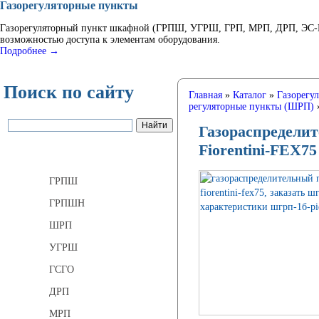
Газорегуляторные пункты
Газорегуляторный пункт шкафной (ГРПШ, УГРШ, ГРП, МРП, ДРП, ЭС-ГР
возможностью доступа к элементам оборудования.
Подробнее →
Поиск по сайту
Главная
»
Каталог
»
Газорегу
регуляторные пункты (ШРП)
Газораспределит
Fiorentini-FEX75
Газорегуляторные пункты
ГРПШ
ГРПШН
ШРП
УГРШ
ГСГО
ДРП
МРП