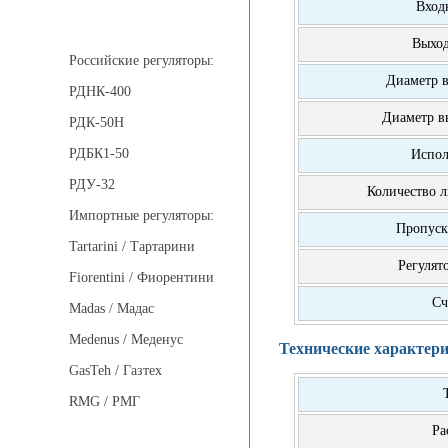
Вход
Регуляторы давления
Выход
Российские регуляторы:
Диаметр в
РДНК-400
Диаметр в
РДК-50Н
РДБК1-50
Испол
РДУ-32
Количество 
Импортные регуляторы:
Пропуск
Tartarini / Тартарини
Регулят
Fiorentini / Фиорентини
Сч
Madas / Мадас
Medenus / Меденус
Технические характери
GasTeh / Газтех
RMG / РМГ
Ра