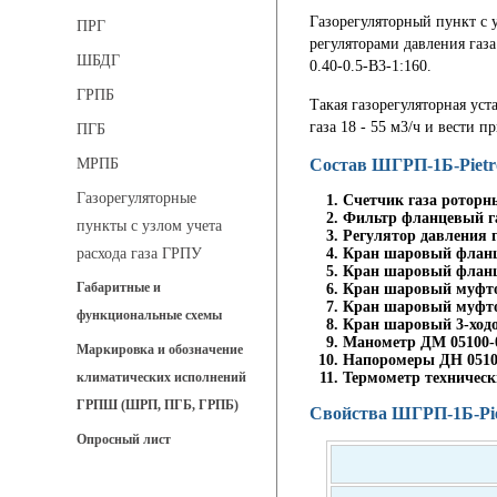
Газорегуляторный пункт с 
ПРГ
регуляторами давления газа
ШБДГ
0.40-0.5-В3-1:160.
ГРПБ
Такая газорегуляторная уст
газа 18 - 55 м3/ч и вести 
ПГБ
Состав ШГРП-1Б-Pietro
МРПБ
Газорегуляторные
Счетчик газа роторны
Фильтр фланцевый га
пункты с узлом учета
Регулятор давления га
Кран шаровый фланце
расхода газа ГРПУ
Кран шаровый фланце
Габаритные и
Кран шаровый муфтов
Кран шаровый муфтов
функциональные схемы
Кран шаровый 3-ходов
Манометр ДМ 05100-0
Маркировка и обозначение
Напоромеры ДН 05100
Термометр технический
климатических исполнений
ГРПШ (ШРП, ПГБ, ГРПБ)
Свойства ШГРП-1Б-Piet
Опросный лист