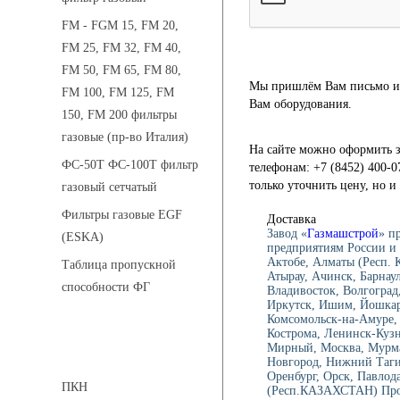
FM - FGM 15, FM 20,
FM 25, FM 32, FM 40,
FM 50, FM 65, FM 80,
Мы пришлём Вам письмо и 
FM 100, FM 125, FM
Вам оборудования.
150, FM 200 фильтры
газовые (пр-во Италия)
На сайте можно оформить з
ФС-50Т ФС-100Т фильтр
телефонам: +7 (8452) 400-0
только уточнить цену, но 
газовый сетчатый
Фильтры газовые EGF
Доставка
Завод «
Газмашстрой
» п
(ESKA)
предприятиям России и 
Актобе, Алматы (Респ.
Таблица пропускной
Атырау, Ачинск, Барнау
способности ФГ
Владивосток, Волгоград,
Иркутск, Ишим, Йошкар-
Комсомольск-на-Амуре, 
Кострома, Ленинск-Куз
Мирный, Москва, Мурма
Предохранительные клапаны
Новгород, Нижний Тагил
Оренбург, Орск, Павлод
ПКН
(Респ.КАЗАХСТАН) Проко