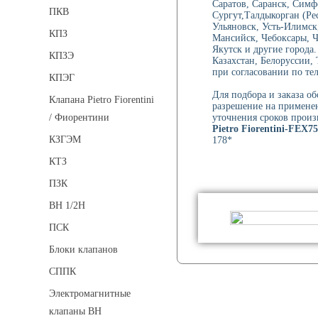
Саратов, Саранск, Симф
ПКВ
Сургут,Талдыкорган (Ре
Ульяновск, Усть-Илимск
КПЗ
Мансийск, Чебоксары, 
Якутск и другие города.
КПЗЭ
Казахстан, Белоруссии,
при согласовании по тел
КПЭГ
Для подбора и заказа о
Клапана Pietro Fiorentini
разрешение на применен
уточнения сроков произ
/ Фиорентини
Pietro Fiorentini-FEX75
КЗГЭМ
178*
КТЗ
ПЗК
ВН 1/2Н
ПСК
Блоки клапанов
СППК
Электромагнитные
клапаны ВН