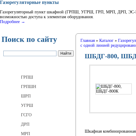
Газорегуляторные пункты
Газорегуляторный пункт шкафной (ГРПШ, УГРШ, ГРП, МРП, ДРП, ЭС-ГР
возможностью доступа к элементам оборудования.
Подробнее →
Поиск по сайту
Главная
»
Каталог
»
Газорегу
с одной линией редуцирован
ШБДГ-800, ШБД
Газорегуляторные пункты
ГРПШ
ГРПШН
ШРП
УГРШ
ГСГО
ДРП
Шкафная комбинированная г
МРП