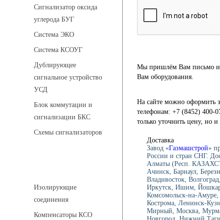
Сигнализатор оксида
углерода БУГ
Система ЭКО
Система КСОУГ
Дублирующее
Мы пришлём Вам письмо и 
Вам оборудования.
сигнальное устройство
УСД
На сайте можно оформить з
Блок коммутации и
телефонам: +7 (8452) 400-0
сигнализации БКС
только уточнить цену, но 
Схемы сигнализаторов
Доставка
Завод «
Газмашстрой
» п
России и стран СНГ. До
Алматы (Респ. КАЗАХСТ
Соединительные детали трубопровода
Ачинск, Барнаул, Берез
Владивосток, Волгоград,
Иркутск, Ишим, Йошкар-
Изолирующие
Комсомольск-на-Амуре, 
соединения
Кострома, Ленинск-Куз
Мирный, Москва, Мурма
Компенсаторы КСО
Новгород, Нижний Тагил