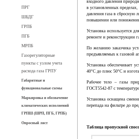
входного давления природн
ПРГ
в установленных пределах,
давления газа в сбросную 
ШБДГ
повышении или понижении 
ГРПБ
Установка используется д
ПГБ
ремонте и реконструкции га
МРПБ
По желанию заказчика уст
предъявляемых к газовой ап
Газорегуляторные
пункты с узлом учета
Установка обеспечивает у
расхода газа ГРПУ
40°С до плюс 50°С и изгот
Габаритные и
Рабочее тело – газы при
ГОСТ5542-87 с температуро
функциональные схемы
Маркировка и обозначение
Установка оснащена сменн
перепада на фильтре до пр
климатических исполнений
ГРПШ (ШРП, ПГБ, ГРПБ)
Опросный лист
Таблица пропускной спос