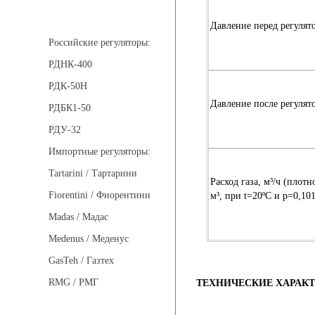
Регуляторы давления
Давление перед регулят
Российские регуляторы:
РДНК-400
РДК-50Н
Давление после регулято
РДБК1-50
РДУ-32
Импортные регуляторы:
Tartarini / Тартарини
Расход газа, м³/ч (плотн
Fiorentini / Фиорентини
м³, при t=20ºС и p=0,10
Madas / Мадас
Medenus / Меденус
GasTeh / Газтех
RMG / РМГ
ТЕХНИЧЕСКИЕ ХАРАК