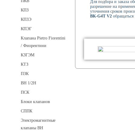
ПКВ
Для подбора и заказа о
разрешение на применен
КПЗ
уточнения сроков произ
ВК-G4Т V2
обращаться в
КПЗЭ
КПЭГ
Клапана Pietro Fiorentini
/ Фиорентини
КЗГЭМ
КТЗ
ПЗК
ВН 1/2Н
ПСК
Блоки клапанов
СППК
Электромагнитные
клапаны ВН