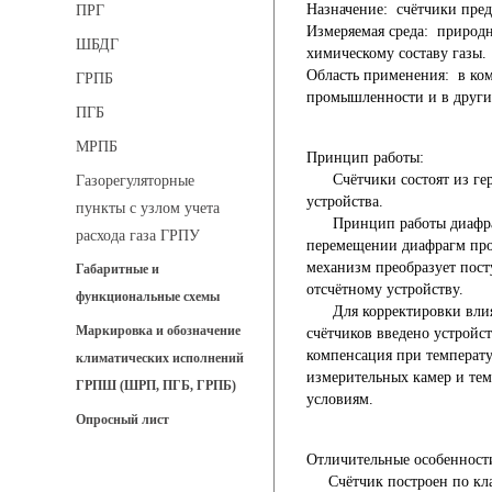
Назначение: счётчики пред
ПРГ
Измеряемая среда: природн
ШБДГ
химическому составу газы.
Область применения: в ком
ГРПБ
промышленности и в других
ПГБ
МРПБ
Принцип работы:
Счётчики состоят из герм
Газорегуляторные
устройства.
пункты с узлом учета
Принцип работы диафрагме
расхода газа ГРПУ
перемещении диафрагм про
механизм преобразует пост
Габаритные и
отсчётному устройству.
функциональные схемы
Для корректировки влияни
Маркировка и обозначение
счётчиков введено устройс
компенсация при температу
климатических исполнений
измерительных камер и тем
ГРПШ (ШРП, ПГБ, ГРПБ)
условиям.
Опросный лист
Отличительные особенност
Счётчик построен по клас