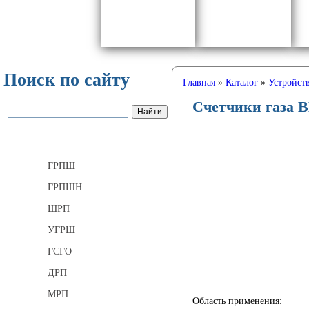
Поиск по сайту
Главная
»
Каталог
»
Устройств
Счетчики газа 
Газорегуляторные пункты
ГРПШ
ГРПШН
ШРП
УГРШ
ГСГО
ДРП
МРП
Область применения: