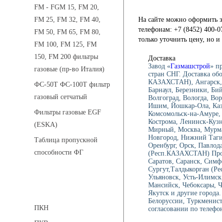
FM - FGM 15, FM 20,
На сайте можно оформить з
FM 25, FM 32, FM 40,
телефонам: +7 (8452) 400-0
FM 50, FM 65, FM 80,
только уточнить цену, но 
FM 100, FM 125, FM
150, FM 200 фильтры
Доставка
Завод «
Газмашстрой
» п
газовые (пр-во Италия)
стран СНГ. Доставка об
КАЗАХСТАН), Ангарск, 
ФС-50Т ФС-100Т фильтр
Барнаул, Березники, Би
газовый сетчатый
Волгоград, Вологда, Вор
Ишим, Йошкар-Ола, Каза
Фильтры газовые EGF
Комсомольск-на-Амуре, 
Кострома, Ленинск-Куз
(ESKA)
Мирный, Москва, Мурма
Новгород, Нижний Тагил
Таблица пропускной
Оренбург, Орск, Павлод
способности ФГ
(Респ.КАЗАХСТАН) Проко
Саратов, Саранск, Симф
Сургут,Талдыкорган (Ре
Ульяновск, Усть-Илимск
Мансийск, Чебоксары, 
Предохранительные клапаны
Якутск и другие города
Белоруссии, Туркменист
ПКН
согласовании по телефон