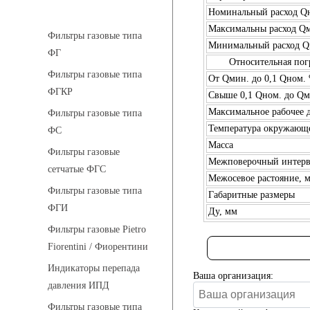
Фильтры газовые
Номинальный расход Q
Максимальны расход Qм
Фильтры газовые типа
Минимальный расход Q
ФГ
Относительная пог
Фильтры газовые типа
От Qмин. до 0,1 Qном.
ФГКР
Свыше 0,1 Qном. до Qм
Максимальное рабочее 
Фильтры газовые типа
Температура окружающ
ФС
Масса
Фильтры газовые
Межповерочный интерва
сетчатые ФГС
Межосевое растояние, 
Фильтры газовые типа
Габаритные размеры
ФГИ
Ду, мм
Фильтры газовые Pietro
Fiorentini / Фиорентини
Индикаторы перепада
Ваша организация:
давления ИПД
Фильтры газовые типа