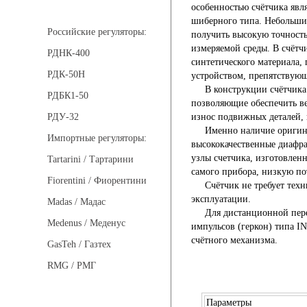
Регуляторы давления
особенностью счётчика явл
шиберного типа. Небольшие
Российские регуляторы:
получить высокую точность
измеряемой среды. В счётч
РДНК-400
синтетического материала,
РДК-50Н
устройством, препятствующ
В конструкции счётчика п
РДБК1-50
позволяющие обеспечить в
износ подвижных деталей, 
РДУ-32
Именно наличие оригиналь
Импортные регуляторы:
высококачественные диафра
узлы счетчика, изготовлен
Tartarini / Тартарини
самого прибора, низкую по
Fiorentini / Фиорентини
Счётчик не требует технич
эксплуатации.
Madas / Мадас
Для дистанционной переда
Medenus / Меденус
импульсов (геркон) типа I
счётного механизма.
GasTeh / Газтех
RMG / РМГ
Параметры