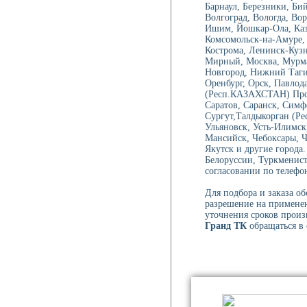
Барнаул, Березники, Би
Волгоград, Вологда, Вор
Манометры и вакуумметры
Ишим, Йошкар-Ола, Каза
Комсомольск-на-Амуре, 
Кострома, Ленинск-Куз
Мирный, Москва, Мурма
Новгород, Нижний Тагил
Паспорта
Оренбург, Орск, Павлод
(Респ.КАЗАХСТАН) Проко
Саратов, Саранск, Симф
Нормативные документы
Сургут,Талдыкорган (Ре
Ульяновск, Усть-Илимск
Мансийск, Чебоксары, 
Якутск и другие города.
Белоруссии, Туркменист
согласовании по телефон
Для подбора и заказа о
разрешение на применен
уточнения сроков произ
Гранд ТК
обращаться в 