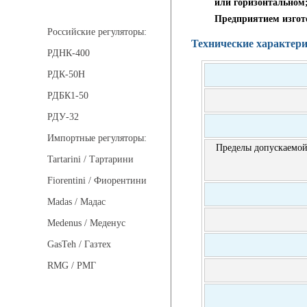
или горизонтальном
Регуляторы давления
Предприятием изгото
Российские регуляторы:
Технические характер
РДНК-400
РДК-50Н
РДБК1-50
РДУ-32
Импортные регуляторы:
Пределы допускаемой
Tartarini / Тартарини
Fiorentini / Фиорентини
Madas / Мадас
Medenus / Меденус
GasTeh / Газтех
RMG / РМГ