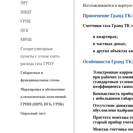
ПРГ
Изготавливаются в корпусе 
ШБДГ
Применение Гранд ТК:
ГРПБ
Счетчики газа Гранд ТК
п
ПГБ
в квартирах;
МРПБ
в частных домах;
Газорегуляторные
в других объектах к
пункты с узлом учета
Особенности Гранд ТК
расхода газа ГРПУ
Электронная коррекц
Габаритные и
при рабочих условия
функциональные схемы
стандартным услови
коэффициента сжима
Маркировка и обозначение
Компактность прибор
климатических исполнений
с небольшими габар
ГРПШ (ШРП, ПГБ, ГРПБ)
Отсутствие движущих
обусловлено выбран
Опросный лист
Простота монтажа (н
старый прибор учета
Монтаж счетчика мо