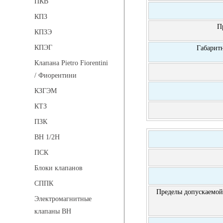
ПКВ
КПЗ
П
КПЗЭ
КПЭГ
Габарит
Клапана Pietro Fiorentini
/ Фиорентини
КЗГЭМ
КТЗ
ПЗК
ВН 1/2Н
ПСК
Блоки клапанов
СППК
Пределы допускаемой
Электромагнитные
клапаны ВН