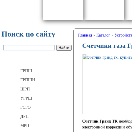
Поиск по сайту
Главная
»
Каталог
»
Устройств
Счетчики газа 
Газорегуляторные пункты
ГРПШ
ГРПШН
ШРП
УГРШ
ГСГО
ДРП
Счетчик Гранд ТК
необход
МРП
электронной коррекции объ