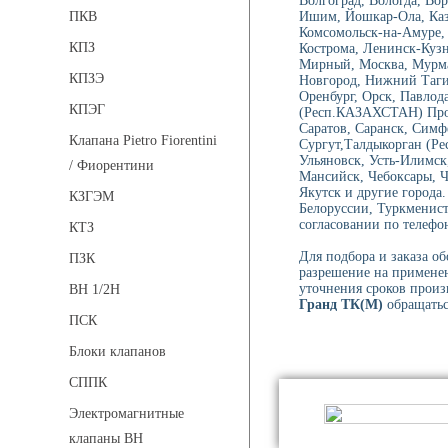
Волгоград, Вологда, Вор
Ишим, Йошкар-Ола, Каза
ПКВ
Комсомольск-на-Амуре, 
КПЗ
Кострома, Ленинск-Куз
Мирный, Москва, Мурма
КПЗЭ
Новгород, Нижний Тагил
Оренбург, Орск, Павлод
КПЭГ
(Респ.КАЗАХСТАН) Проко
Саратов, Саранск, Симф
Клапана Pietro Fiorentini
Сургут,Талдыкорган (Ре
Ульяновск, Усть-Илимск
/ Фиорентини
Мансийск, Чебоксары, 
Якутск и другие города.
КЗГЭМ
Белоруссии, Туркменист
согласовании по телефон
КТЗ
Для подбора и заказа о
ПЗК
разрешение на применен
уточнения сроков произ
ВН 1/2Н
Гранд ТК(М)
обращаться
ПСК
Блоки клапанов
СППК
Электромагнитные
клапаны ВН