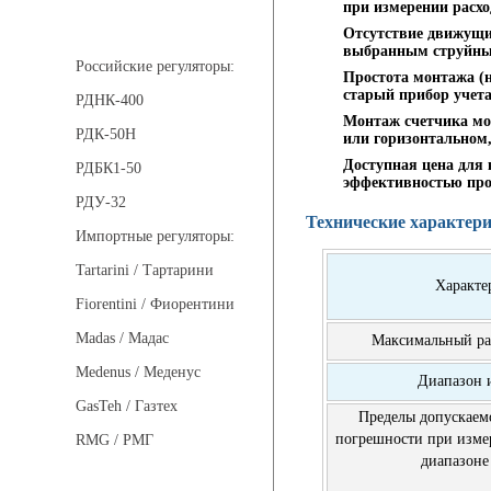
при измерении расход
Регуляторы давления
Отсутствие движущих
выбранным струйны
Российские регуляторы:
Простота монтажа (н
старый прибор учета
РДНК-400
Монтаж счетчика мо
РДК-50Н
или горизонтальном,
Доступная цена для 
РДБК1-50
эффективностью про
РДУ-32
Технические характер
Импортные регуляторы:
Tartarini / Тартарини
Характе
Fiorentini / Фиорентини
Madas / Мадас
Максимальный ра
Medenus / Меденус
Диапазон 
GasTeh / Газтех
Пределы допускаем
погрешности при изме
RMG / РМГ
диапазоне