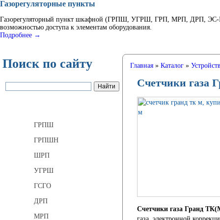
Газорегуляторные пункты
Газорегуляторный пункт шкафной (ГРПШ, УГРШ, ГРП, МРП, ДРП, ЭС-ГР
возможностью доступа к элементам оборудования.
Подробнее →
Поиск по сайту
Главная
»
Каталог
»
Устройств
Счетчики газа 
Газорегуляторные пункты
ГРПШ
ГРПШН
ШРП
УГРШ
ГСГО
ДРП
Счетчики газа Гранд ТК(
МРП
газа, электронной коррекц