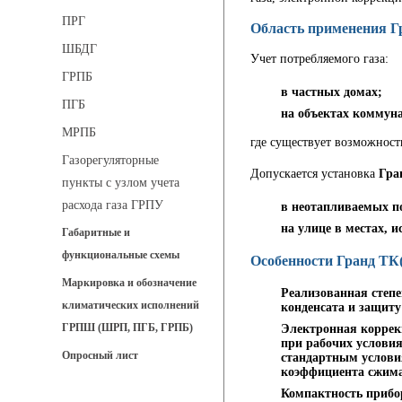
ПРГ
Область применения Г
ШБДГ
Учет потребляемого газа:
ГРПБ
в частных домах;
ПГБ
на объектах коммуна
МРПБ
где существует возможност
Газорегуляторные
Допускается установка
Гра
пункты с узлом учета
расхода газа ГРПУ
в неотапливаемых п
на улице в местах, 
Габаритные и
функциональные схемы
Особенности Гранд ТК
Маркировка и обозначение
Реализованная степе
климатических исполнений
конденсата и защиту
ГРПШ (ШРП, ПГБ, ГРПБ)
Электронная коррекц
при рабочих условия
Опросный лист
стандартным услови
коэффициента сжима
Компактность прибор