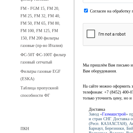
FM - FGM 15, FM 20,
Cогласен на обработку 
FM 25, FM 32, FM 40,
FM 50, FM 65, FM 80,
FM 100, FM 125, FM
150, FM 200 фильтры
газовые (пр-во Италия)
ФС-50Т ФС-100Т фильтр
газовый сетчатый
Мы пришлём Вам письмо и 
Вам оборудования.
Фильтры газовые EGF
(ESKA)
На сайте можно оформить з
Таблица пропускной
телефонам: +7 (8452) 400-0
способности ФГ
только уточнить цену, но 
Доставка
Завод «
Газмашстрой
» п
Предохранительные клапаны
и стран СНГ. Доставка 
(Респ. КАЗАХСТАН), Ан
Барнаул, Березники, Би
ПКН