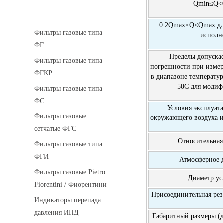
Qmin≤Q<
Фильтры газовые
0.2Qmax≤Q<Qmax для
Фильтры газовые типа
исполн
ФГ
Пределы допуска
Фильтры газовые типа
погрешности при измер
ФГКР
в диапазоне температу
50С для моди
Фильтры газовые типа
ФС
Условия эксплуат
Фильтры газовые
окружающего воздуха и
сетчатые ФГС
Относительная
Фильтры газовые типа
ФГИ
Атмосферное 
Фильтры газовые Pietro
Диаметр у
Fiorentini / Фиорентини
Присоединительная рез
Индикаторы перепада
давления ИПД
Габаритный размеры (