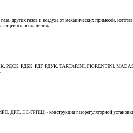
газа, других газов и воздуха от механических примесей, изгота
фланцевого исполнения.
 РДНК, РДСК, РДБК, РДГ, РДУК, TARTARINI, FIORENTINI, MADAS
.
П, ДРП, ЭС-ГРПШ) - конструкция газорегуляторной установки 