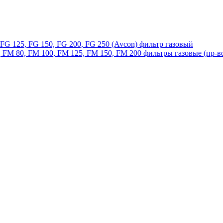
, FG 125, FG 150, FG 200, FG 250 (Avcon) фильтр газовый
 FM 80, FM 100, FM 125, FM 150, FM 200 фильтры газовые (пр-в