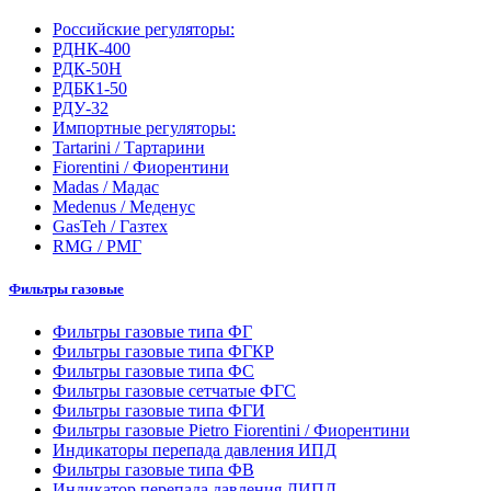
Российские регуляторы:
РДНК-400
РДК-50Н
РДБК1-50
РДУ-32
Импортные регуляторы:
Tartarini / Тартарини
Fiorentini / Фиорентини
Madas / Мадас
Medenus / Меденус
GasTeh / Газтех
RMG / РМГ
Фильтры газовые
Фильтры газовые типа ФГ
Фильтры газовые типа ФГКР
Фильтры газовые типа ФС
Фильтры газовые сетчатые ФГС
Фильтры газовые типа ФГИ
Фильтры газовые Pietro Fiorentini / Фиорентини
Индикаторы перепада давления ИПД
Фильтры газовые типа ФВ
Индикатор перепада давления ДИПД