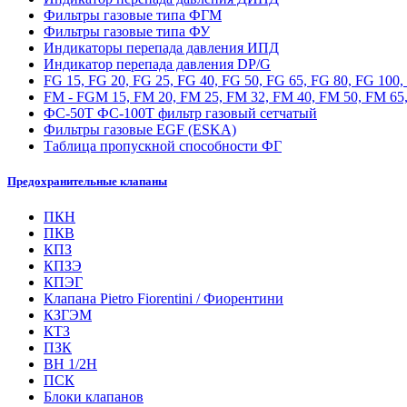
Фильтры газовые типа ФГМ
Фильтры газовые типа ФУ
Индикаторы перепада давления ИПД
Индикатор перепада давления DP/G
FG 15, FG 20, FG 25, FG 40, FG 50, FG 65, FG 80, FG 100
FM - FGM 15, FM 20, FM 25, FM 32, FM 40, FM 50, FM 65,
ФС-50Т ФС-100Т фильтр газовый сетчатый
Фильтры газовые EGF (ESKA)
Таблица пропускной способности ФГ
Предохранительные клапаны
ПКН
ПКВ
КПЗ
КПЗЭ
КПЭГ
Клапана Pietro Fiorentini / Фиорентини
КЗГЭМ
КТЗ
ПЗК
ВН 1/2Н
ПСК
Блоки клапанов