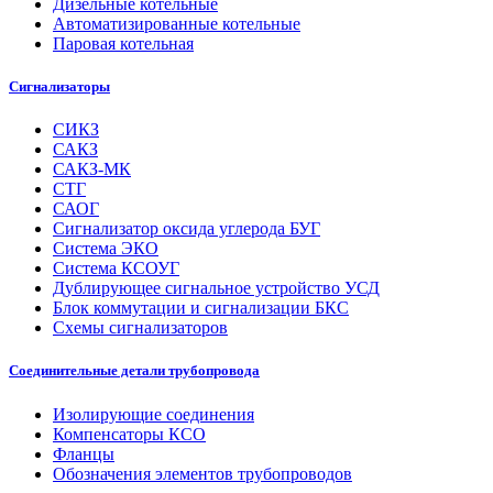
Дизельные котельные
Автоматизированные котельные
Паровая котельная
Сигнализаторы
СИКЗ
САКЗ
САКЗ-МК
СТГ
САОГ
Сигнализатор оксида углерода БУГ
Система ЭКО
Система КСОУГ
Дублирующее сигнальное устройство УСД
Блок коммутации и сигнализации БКС
Схемы сигнализаторов
Соединительные детали трубопровода
Изолирующие соединения
Компенсаторы КСО
Фланцы
Обозначения элементов трубопроводов