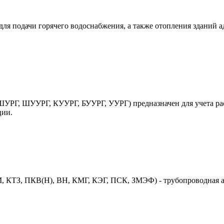
ля подачи горячего водоснабжения, а также отопления зданий 
УРГ, ШУУРГ, КУУРГ, БУУРГ, УУРГ) предназначен для учета рас
ции.
 КТЗ, ПКВ(Н), ВН, КМГ, КЭГ, ПСК, ЗМЭФ) - трубопроводная ар