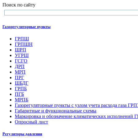
Поиск по сайту
Газорегуляторные пункты
ГРПШ
ГРПШН
ШРП
УГРШ
ГСГО
ДРП
МРП
ПРГ
ШБДГ
ГРПБ
ПГБ
МРПБ
Газорегуляторные пункты с узлом учета расхода газа ГР
Габаритные и функциональные схемы
Маркировка и обозначение климатических исполнений
Опросный лист
Регуляторы давления