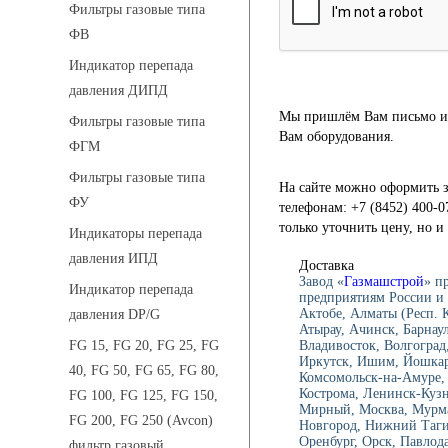
Фильтры газовые типа
ФВ
Индикатор перепада
давления ДИПД
Мы пришлём Вам письмо и 
Фильтры газовые типа
Вам оборудования.
ФГМ
Фильтры газовые типа
На сайте можно оформить з
ФУ
телефонам: +7 (8452) 400-0
только уточнить цену, но 
Индикаторы перепада
давления ИПД
Доставка
Завод «
Газмашстрой
» п
Индикатор перепада
предприятиям России и 
Актобе, Алматы (Респ.
давления DP/G
Атырау, Ачинск, Барнау
Владивосток, Волгоград,
FG 15, FG 20, FG 25, FG
Иркутск, Ишим, Йошкар-
40, FG 50, FG 65, FG 80,
Комсомольск-на-Амуре, 
Кострома, Ленинск-Куз
FG 100, FG 125, FG 150,
Мирный, Москва, Мурма
FG 200, FG 250 (Avcon)
Новгород, Нижний Тагил
Оренбург, Орск, Павлод
фильтр газовый