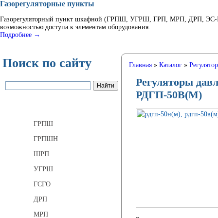
Газорегуляторные пункты
Газорегуляторный пункт шкафной (ГРПШ, УГРШ, ГРП, МРП, ДРП, ЭС-ГР
возможностью доступа к элементам оборудования.
Подробнее →
Поиск по сайту
Главная
»
Каталог
»
Регулято
Регуляторы дав
РДГП-50В(М)
Газорегуляторные пункты
ГРПШ
ГРПШН
ШРП
УГРШ
ГСГО
ДРП
МРП