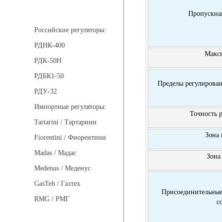
Регуляторы давления
Пропускная
Российские регуляторы:
РДНК-400
Макси
РДК-50Н
РДБК1-50
Пределы регулирова
РДУ-32
Импортные регуляторы:
Точность 
Tartarini / Тартарини
Зона 
Fiorentini / Фиорентини
Madas / Мадас
Зона
Medenus / Меденус
GasTeh / Газтех
Присоединительные
RMG / РМГ
с