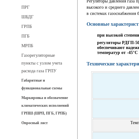
Регуляторы давления газа 
высокого и среднего давлен
ПРГ
в системах газоснабжения
ШБДГ
Основные характерист
ГРПБ
при высокой степени
ПГБ
регуляторы РДГП-50
МРПБ
обеспечивают надежн
температур от -45°С 
Газорегуляторные
пункты с узлом учета
Технические характер
расхода газа ГРПУ
Габаритные и
функциональные схемы
Маркировка и обозначение
климатических исполнений
ГРПШ (ШРП, ПГБ, ГРПБ)
Темп
Опросный лист