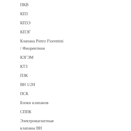
ПКВ
КПЗ
КПЗЭ
КПЭГ
Клапана Pietro Fiorentini
/ Фиорентини
КЗГЭМ
КТЗ
ПЗК
ВН 1/2Н
ПСК
Блоки клапанов
СППК
Электромагнитные
клапаны ВН