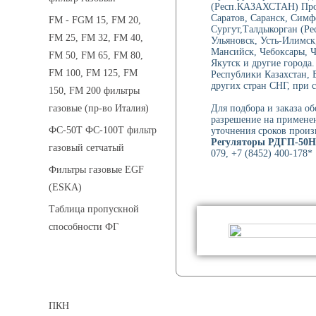
(Респ.КАЗАХСТАН) Проко
Саратов, Саранск, Симф
FM - FGM 15, FM 20,
Сургут,Талдыкорган (Ре
FM 25, FM 32, FM 40,
Ульяновск, Усть-Илимск
Мансийск, Чебоксары, 
FM 50, FM 65, FM 80,
Якутск и другие города
FM 100, FM 125, FM
Республики Казахстан, 
других стран СНГ, при с
150, FM 200 фильтры
Для подбора и заказа о
газовые (пр-во Италия)
разрешение на применен
ФС-50Т ФС-100Т фильтр
уточнения сроков произ
Регуляторы РДГП-50Н
газовый сетчатый
079, +7 (8452) 400-178*
Фильтры газовые EGF
(ESKA)
Таблица пропускной
способности ФГ
Предохранительные клапаны
ПКН