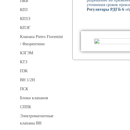
разрешение на применен
ПКВ
уточнения сроков произ
Регуляторы РДГБ-6
обр
КПЗ
КПЗЭ
КПЭГ
Клапана Pietro Fiorentini
/ Фиорентини
КЗГЭМ
КТЗ
ПЗК
ВН 1/2Н
ПСК
Блоки клапанов
СППК
Электромагнитные
клапаны ВН