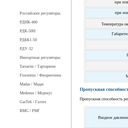
Регуляторы давления
при по
при по
Российские регуляторы:
РДНК-400
Температура о
РДК-50Н
Габаритн
РДБК1-50
РДУ-32
Импортные регуляторы:
Tartarini / Тартарини
Fiorentini / Фиорентини
М
Madas / Мадас
Пропускная способност
Medenus / Меденус
Пропускная способность ре
GasTeh / Газтех
RMG / РМГ
Входное давлени