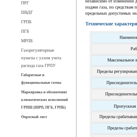
независимо от изменений да
ПРГ
подачи газа, по средствам
ШБДГ
предельных допустимых зн
ГРПБ
Технические характери
ПГБ
Наименов
МРПБ
Раб
Газорегуляторные
пункты с узлом учета
Максимальное в
расхода газа ГРПУ
Пределы регулирован
Габаритные и
Присоединитель
функциональные схемы
Маркировка и обозначение
Присоединительн
климатических исполнений
Пропускная 
ГРПШ (ШРП, ПГБ, ГРПБ)
Пределы срабатыван
Опросный лист
Пределы срабат