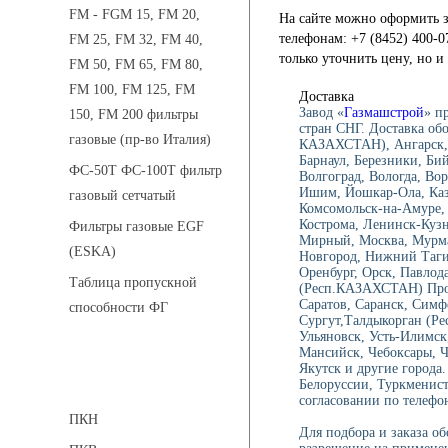
FM - FGM 15, FM 20,
На сайте можно оформить з
телефонам: +7 (8452) 400-0
FM 25, FM 32, FM 40,
только уточнить цену, но 
FM 50, FM 65, FM 80,
FM 100, FM 125, FM
Доставка
Завод «
Газмашстрой
» п
150, FM 200 фильтры
стран СНГ. Доставка об
газовые (пр-во Италия)
КАЗАХСТАН), Ангарск, 
Барнаул, Березники, Би
ФС-50Т ФС-100Т фильтр
Волгоград, Вологда, Вор
Ишим, Йошкар-Ола, Каза
газовый сетчатый
Комсомольск-на-Амуре, 
Кострома, Ленинск-Куз
Фильтры газовые EGF
Мирный, Москва, Мурма
(ESKA)
Новгород, Нижний Тагил
Оренбург, Орск, Павлод
Таблица пропускной
(Респ.КАЗАХСТАН) Проко
Саратов, Саранск, Симф
способности ФГ
Сургут,Талдыкорган (Ре
Ульяновск, Усть-Илимск
Мансийск, Чебоксары, 
Якутск и другие города.
Предохранительные клапаны
Белоруссии, Туркменист
согласовании по телефон
ПКН
Для подбора и заказа о