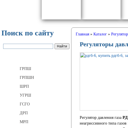
Поиск по сайту
Главная
»
Каталог
»
Регулято
Регуляторы давл
Газорегуляторные пункты
ГРПШ
ГРПШН
ШРП
УГРШ
ГСГО
ДРП
Регулятор давления газа
РД
МРП
неагриссивного типа газов