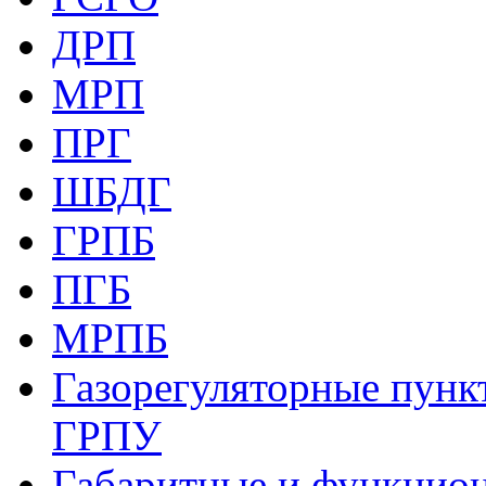
ДРП
МРП
ПРГ
ШБДГ
ГРПБ
ПГБ
МРПБ
Газорегуляторные пункт
ГРПУ
Габаритные и функцио