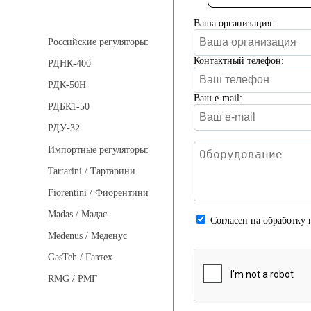
Регуляторы давления
Ваша организация:
Российские регуляторы:
Контактный телефон:
РДНК-400
РДК-50Н
Ваш e-mail:
РДБК1-50
РДУ-32
Импортные регуляторы:
Tartarini / Тартарини
Fiorentini / Фиорентини
Madas / Мадас
Cогласен на обработку 
Medenus / Меденус
GasTeh / Газтех
RMG / РМГ