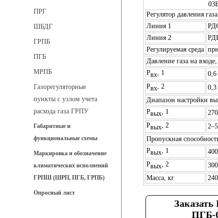
03
ПРГ
Регулятор давления газа
Линия 1
РД
ШБДГ
Линия 2
РД
ГРПБ
Регулируемая среда
при
ПГБ
Давление газа на входе
МРПБ
Р
, 1
0,6
вх
Р
, 2
Газорегуляторные
0,3
вх
пункты с узлом учета
Диапазон настройки вы
расхода газа ГРПУ
Р
, 1
270
вых
Р
, 2
2–5
Габаритные и
вых
функциональные схемы
Пропускная способность 
Р
, 1
400
вых
Маркировка и обозначение
Р
, 2
300
климатических исполнений
вых
Масса, кг
240
ГРПШ (ШРП, ПГБ, ГРПБ)
Опросный лист
Заказать
ПГБ-