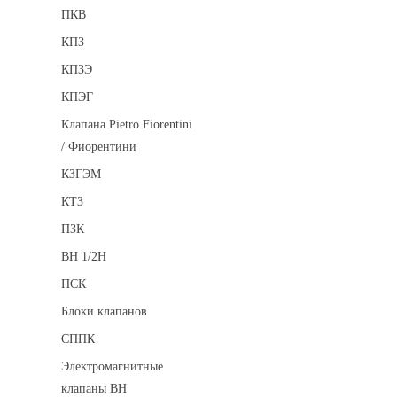
ПКВ
КПЗ
КПЗЭ
КПЭГ
Клапана Pietro Fiorentini
/ Фиорентини
КЗГЭМ
КТЗ
ПЗК
ВН 1/2Н
ПСК
Блоки клапанов
СППК
Электромагнитные
клапаны ВН