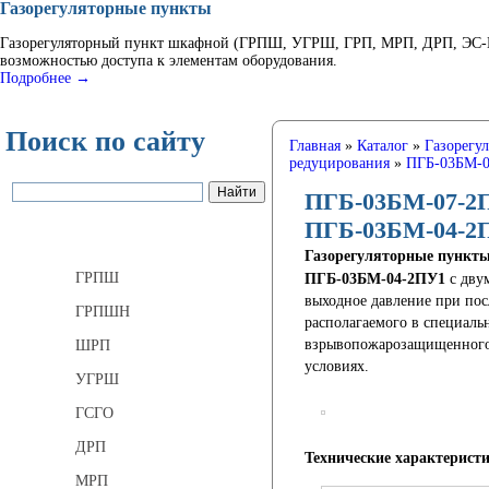
Газорегуляторные пункты
Газорегуляторный пункт шкафной (ГРПШ, УГРШ, ГРП, МРП, ДРП, ЭС-ГР
возможностью доступа к элементам оборудования.
Подробнее →
Поиск по сайту
Главная
»
Каталог
»
Газорегу
редуцирования
»
ПГБ-03БМ-0
ПГБ-03БМ-07-2
ПГБ-03БМ-04-2
Газорегуляторные пункты
Газорегуляторные пункт
ГРПШ
ПГБ-03БМ-04-2ПУ1
c двум
выходное давление при пос
ГРПШН
располагаемого в специаль
взрывопожарозащищенного 
ШРП
условиях.
УГРШ
ГСГО
ДРП
Технические характерист
МРП