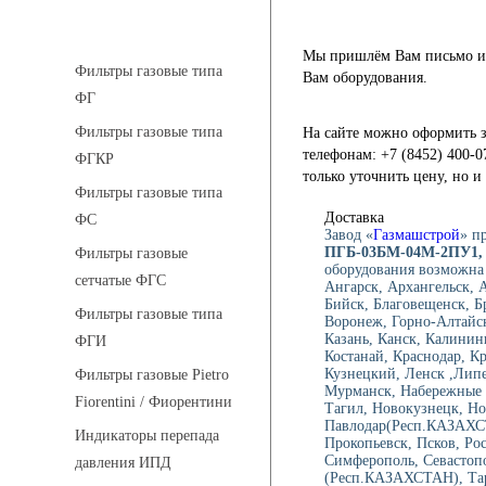
Фильтры газовые
Мы пришлём Вам письмо и 
Фильтры газовые типа
Вам оборудования.
ФГ
Фильтры газовые типа
На сайте можно оформить з
телефонам: +7 (8452) 400-0
ФГКР
только уточнить цену, но 
Фильтры газовые типа
Доставка
ФС
Завод «
Газмашстрой
» п
ПГБ-03БМ-04М-2ПУ1,
Фильтры газовые
оборудования возможна
сетчатые ФГС
Ангарск, Архангельск, 
Бийск, Благовещенск, Б
Фильтры газовые типа
Воронеж, Горно-Алтайск
Казань, Канск, Калинин
ФГИ
Костанай, Краснодар, К
Кузнецкий, Ленск ,Лип
Фильтры газовые Pietro
Мурманск, Набережные 
Fiorentini / Фиорентини
Тагил, Новокузнецк, Но
Павлодар(Респ.КАЗАХСТ
Индикаторы перепада
Прокопьевск, Псков, Рос
Симферополь, Севастопо
давления ИПД
(Респ.КАЗАХСТАН), Тара