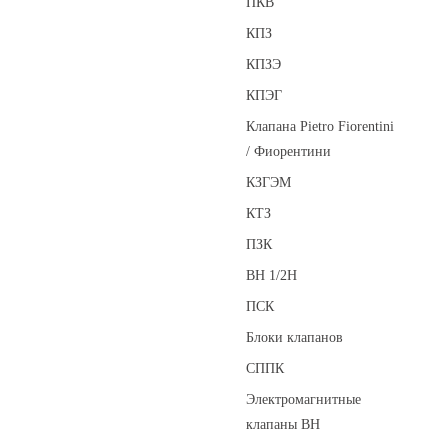
ПКВ
КПЗ
КПЗЭ
КПЭГ
Клапана Pietro Fiorentini
/ Фиорентини
КЗГЭМ
КТЗ
ПЗК
ВН 1/2Н
ПСК
Блоки клапанов
СППК
Электромагнитные
клапаны ВН