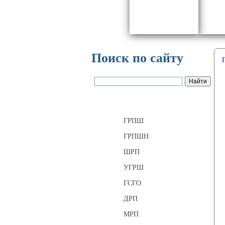
Поиск по сайту
Газорегуляторные пункты
ГРПШ
ГРПШН
ШРП
УГРШ
ГСГО
ДРП
МРП