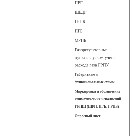
ПРГ
ШБДГ
ГРПБ
ПГБ
МРПБ
Газорегуляторные
пункты с узлом учета
расхода газа ГРПУ
Габаритные и
функциональные схемы
Маркировка и обозначение
климатических исполнений
ГРПШ (ШРП, ПГБ, ГРПБ)
Опросный лист