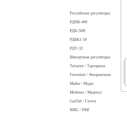
Регуляторы давления
Российские регуляторы:
РДНК-400
РДК-50Н
РДБК1-50
РДУ-32
Импортные регуляторы:
Tartarini / Тартарини
Fiorentini / Фиорентини
Madas / Мадас
Medenus / Меденус
GasTeh / Газтех
RMG / РМГ