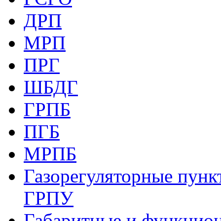
ДРП
МРП
ПРГ
ШБДГ
ГРПБ
ПГБ
МРПБ
Газорегуляторные пункт
ГРПУ
Габаритные и функцио