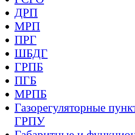
ДРП
МРП
ПРГ
ШБДГ
ГРПБ
ПГБ
МРПБ
Газорегуляторные пункт
ГРПУ
Габаритные и функцио