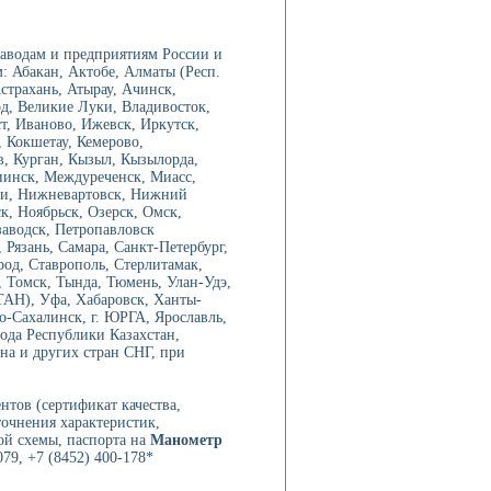
аводам и предприятиям России и
: Абакан, Актобе, Алматы (Респ.
трахань, Атырау, Ачинск,
од, Великие Луки, Владивосток,
ст, Иваново, Ижевск, Иркутск,
 Кокшетау, Кемерово,
в, Курган, Кызыл, Кызылорда,
иинск, Междуреченск, Миасс,
ри, Нижневартовск, Нижний
, Ноябрьск, Озерск, Омск,
аводск, Петропавловск
Рязань, Самара, Санкт-Петербург,
род, Ставрополь, Стерлитамак,
 Томск, Тында, Тюмень, Улан-Удэ,
ТАН), Уфа, Хабаровск, Ханты-
-Сахалинск, г. ЮРГА, Ярославль,
рода Республики Казахстан,
на и других стран СНГ, при
нтов (сертификат качества,
точнения характеристик,
ой схемы, паспорта на
Манометр
79, +7 (8452) 400-178*