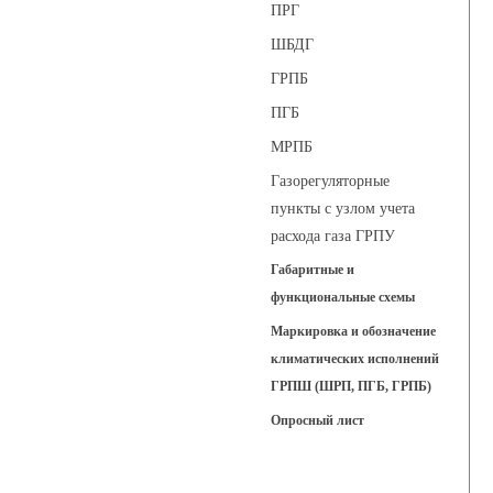
ПРГ
ШБДГ
ГРПБ
ПГБ
МРПБ
Газорегуляторные
пункты с узлом учета
расхода газа ГРПУ
Габаритные и
функциональные схемы
Маркировка и обозначение
климатических исполнений
ГРПШ (ШРП, ПГБ, ГРПБ)
Опросный лист