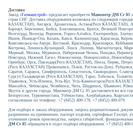
Доставка
Завод «
Газмашстрой
» предлагает приобрести
Манометр ДМ Сг 05
з
стран СНГ. Доставка оборудования возможна по следующим городам
КАЗАХСТАН), Ангарск, Архангельск, Астана(Респ.КАЗАХСТАН), Ас
Барнаул, Березники, Бийск, Благовещенск, Братск, Великий Новгор
Волгоград, Вологда, Воронеж, Горно-Алтайск, Екатеринбург, Златоу
Ишим, Йошкар-Ола, Казань, Канск, Калининград, Караганда, Киров,
Комсомольск-на-Амуре, Костанай, Краснодар, Красноярск, Куйбыше
Кострома, Ленинск-Кузнецкий, Ленск ,Липецк, Магнитогорск, Мар
Мирный, Москва, Мурманск, Набережные Челны, Находка, Нерюнг
Новгород, Нижний Тагил, Новокузнецк, Новороссийск, Новосибирск
Оренбург, Орск, Павлодар(Респ.КАЗАХСТАН), Пенза, Пермь, Петроз
(Респ.КАЗАХСТАН) Прокопьевск, Псков, Ростов-на-Дону, Рубцовск, 
Саратов, Саранск, Симферополь, Севастополь, Сковородино, Славго
Сургут,Талдыкорган (Респ.КАЗАХСТАН), Тараз, Тобольск, Тольятти,
Ульяновск, Усть-Илимск, Усть-Кут, Усть-Каменогорск(Респ.КАЗАХС
Мансийск, Чебоксары, Челябинск, Чита, Шадринск, Шымкент, Южно
Якутск и другие города. Манометр ДМ Сг 05 доставляется во все го
Белоруссии, Туркменистана, Узбекистана, Азербайджана, Кыргызста
согласовании по телефону: +7 (8452) 400-178, +7 (8452) 400-079.
Для подбора и заказа оборудования, запроса разрешительных докуме
разрешение на применение, паспорт изделия, сертификат Газсерт, у
уточнения сроков производства, запроса габаритной, функциональн
ДМ Сг 05
обращаться в отдел подбора оборудования: +7 (8452) 400-0