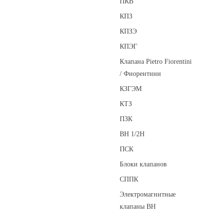
ПКВ
КПЗ
КПЗЭ
КПЭГ
Клапана Pietro Fiorentini
/ Фиорентини
КЗГЭМ
КТЗ
ПЗК
ВН 1/2Н
ПСК
Блоки клапанов
СППК
Электромагнитные
клапаны ВН