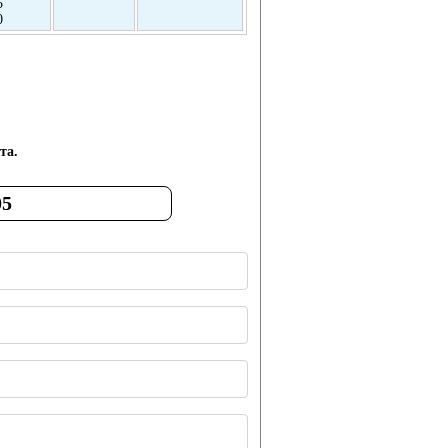
5
0
та.
05