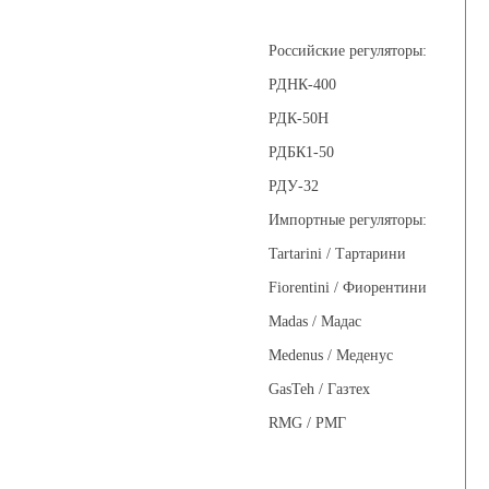
Регуляторы давления
Российские регуляторы:
РДНК-400
РДК-50Н
РДБК1-50
РДУ-32
Импортные регуляторы:
Tartarini / Тартарини
Fiorentini / Фиорентини
Madas / Мадас
Medenus / Меденус
GasTeh / Газтех
RMG / РМГ