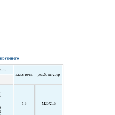
зирующего
ения
класс точн.
резьба штуцер
6
5
1,5
М20Х1,5
0
6