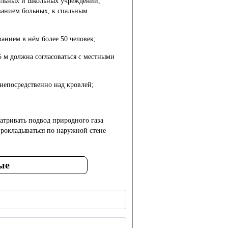
кольных и школьных учреждений,
анием больных, к спальным
анием в нём более 50 человек;
5 м должна согласоваться с местными
непосредственно над кровлей;
атривать подвод природного газа
прокладываться по наружной стене
ые