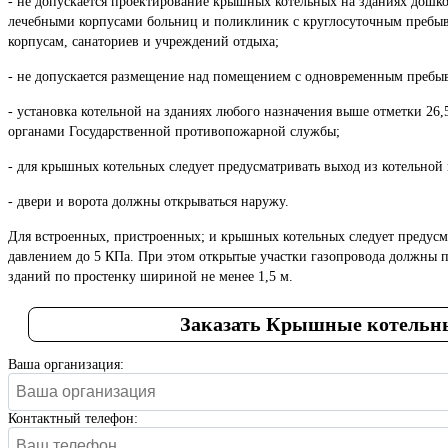
- не допускается проектирование крышных котельных на зданиях дош
лечебными корпусами больниц и поликлиник с круглосуточным пребыв
корпусам, санаториев и учреждений отдыха;
- не допускается размещение над помещением с одновременным пребыв
- установка котельной на зданиях любого назначения выше отметки 26,
органами Государственной противопожарной службы;
- для крышных котельных следует предусматривать выход из котельной 
- двери и ворота должны открываться наружу.
Для встроенных, пристроенных; и крышных котельных следует предусм
давлением до 5 КПа. При этом открытые участки газопровода должны 
зданий по простенку шириной не менее 1,5 м.
Заказать Крышные котельн
Ваша организация:
Контактный телефон: