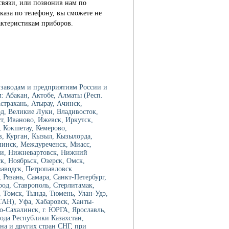
связи, или позвонив нам по
каза по телефону, вы сможете не
актеристикам приборов.
заводам и предприятиям России и
: Абакан, Актобе, Алматы (Респ.
трахань, Атырау, Ачинск,
од, Великие Луки, Владивосток,
ст, Иваново, Ижевск, Иркутск,
 Кокшетау, Кемерово,
в, Курган, Кызыл, Кызылорда,
иинск, Междуреченск, Миасс,
ри, Нижневартовск, Нижний
, Ноябрьск, Озерск, Омск,
аводск, Петропавловск
Рязань, Самара, Санкт-Петербург,
род, Ставрополь, Стерлитамак,
 Томск, Тында, Тюмень, Улан-Удэ,
ТАН), Уфа, Хабаровск, Ханты-
-Сахалинск, г. ЮРГА, Ярославль,
рода Республики Казахстан,
на и других стран СНГ, при