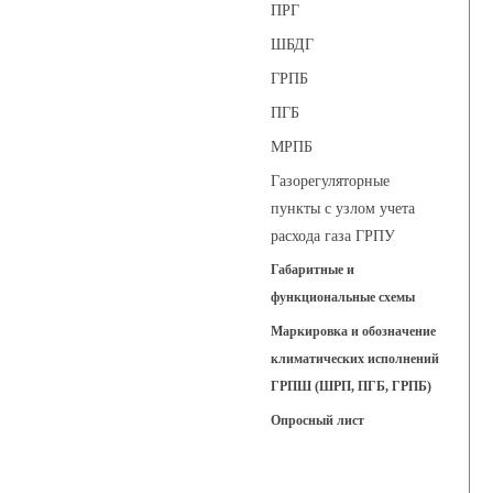
ПРГ
ШБДГ
ГРПБ
ПГБ
МРПБ
Газорегуляторные
пункты с узлом учета
расхода газа ГРПУ
Габаритные и
функциональные схемы
Маркировка и обозначение
климатических исполнений
ГРПШ (ШРП, ПГБ, ГРПБ)
Опросный лист