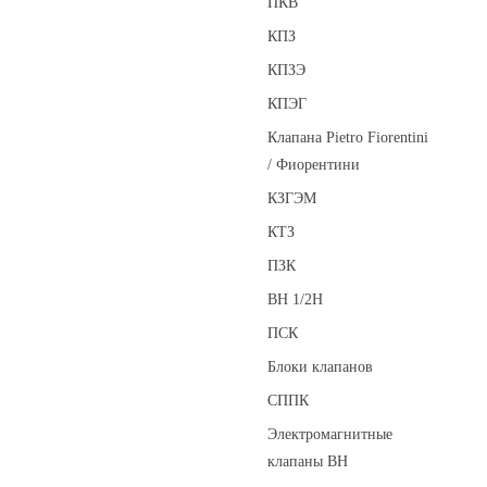
ПКВ
КПЗ
КПЗЭ
КПЭГ
Клапана Pietro Fiorentini
/ Фиорентини
КЗГЭМ
КТЗ
ПЗК
ВН 1/2Н
ПСК
Блоки клапанов
СППК
Электромагнитные
клапаны ВН