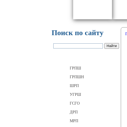
Поиск по сайту
Газорегуляторные пункты
ГРПШ
ГРПШН
ШРП
УГРШ
ГСГО
ДРП
МРП