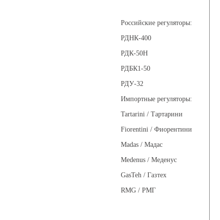
Регуляторы давления
Российские регуляторы:
РДНК-400
РДК-50Н
РДБК1-50
РДУ-32
Импортные регуляторы:
Tartarini / Тартарини
Fiorentini / Фиорентини
Madas / Мадас
Medenus / Меденус
GasTeh / Газтех
RMG / РМГ