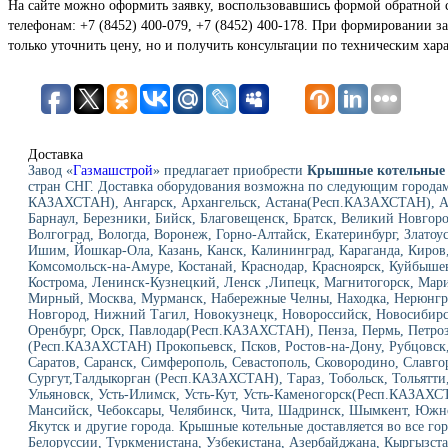
На сайте можно оформить заявку, воспользовавшись формой обратной 
телефонам: +7 (8452) 400-079, +7 (8452) 400-178. При формировании за
только уточнить цену, но и получить консультации по техническим хар
Доставка
Завод «
Газмашстрой
» предлагает приобрести
Крышные котельные
стран СНГ. Доставка оборудования возможна по следующим городам
КАЗАХСТАН), Ангарск, Архангельск, Астана(Респ.КАЗАХСТАН), Ас
Барнаул, Березники, Бийск, Благовещенск, Братск, Великий Новгор
Волгоград, Вологда, Воронеж, Горно-Алтайск, Екатеринбург, Златоу
Ишим, Йошкар-Ола, Казань, Канск, Калининград, Караганда, Киров,
Комсомольск-на-Амуре, Костанай, Краснодар, Красноярск, Куйбыше
Кострома, Ленинск-Кузнецкий, Ленск ,Липецк, Магнитогорск, Мар
Мирный, Москва, Мурманск, Набережные Челны, Находка, Нерюнг
Новгород, Нижний Тагил, Новокузнецк, Новороссийск, Новосибирск
Оренбург, Орск, Павлодар(Респ.КАЗАХСТАН), Пенза, Пермь, Петроз
(Респ.КАЗАХСТАН) Прокопьевск, Псков, Ростов-на-Дону, Рубцовск, 
Саратов, Саранск, Симферополь, Севастополь, Сковородино, Славго
Сургут,Талдыкорган (Респ.КАЗАХСТАН), Тараз, Тобольск, Тольятти,
Ульяновск, Усть-Илимск, Усть-Кут, Усть-Каменогорск(Респ.КАЗАХС
Мансийск, Чебоксары, Челябинск, Чита, Шадринск, Шымкент, Южно
Якутск и другие города. Крышные котельные доставляется во все го
Белоруссии, Туркменистана, Узбекистана, Азербайджана, Кыргызста