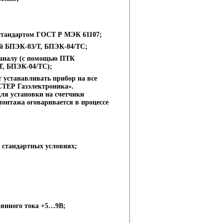
 стандартом ГОСТ Р МЭК 61107;
й БПЭК-03/Т, БПЭК-04/ТС;
каналу (с помощью ПТК
, БПЭК-04/ТС);
 устанавливать прибор на все
ТЕР Газэлектроника».
ля установки на счетчики
монтажа оговаривается в процессе
и стандартных условиях;
оянного тока +5…9В;