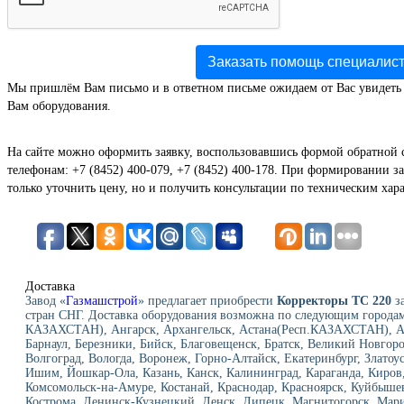
Заказать помощь специалис
Мы пришлём Вам письмо и в ответном письме ожидаем от Вас увидеть
Вам оборудования.
На сайте можно оформить заявку, воспользовавшись формой обратной 
телефонам: +7 (8452) 400-079, +7 (8452) 400-178. При формировании за
только уточнить цену, но и получить консультации по техническим хар
Доставка
Завод «
Газмашстрой
» предлагает приобрести
Корректоры ТС 220
за
стран СНГ. Доставка оборудования возможна по следующим городам
КАЗАХСТАН), Ангарск, Архангельск, Астана(Респ.КАЗАХСТАН), Ас
Барнаул, Березники, Бийск, Благовещенск, Братск, Великий Новгор
Волгоград, Вологда, Воронеж, Горно-Алтайск, Екатеринбург, Златоу
Ишим, Йошкар-Ола, Казань, Канск, Калининград, Караганда, Киров,
Комсомольск-на-Амуре, Костанай, Краснодар, Красноярск, Куйбыше
Кострома, Ленинск-Кузнецкий, Ленск ,Липецк, Магнитогорск, Мар