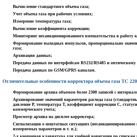
Вычисление стандартного объема газа;
Учет объема газа при рабочих условиях;
Измерение температуры газа;
Вычисление коэффициента коррекции;
Мониторинг несанкционированного вмешательства в работу к
Формирование выходных импульсов, пропорционально значени
газа;
Архивация данных;
Передача данных по интерфейсам RS232/RS485 и оптическому
Передача данных по GSM/GPRS каналам.
Отличительные особенности корректора объема газа ТС 220
Формирование архива объемом более 2300 записей с интервало
Архивирование значений параметров расхода газа (стандартны
давление Р, температура Т, коэффициент коррекции С, стату
коммерческого учета;
Просмотр архива на дисплее корректора;
Сигнализация о нештатных ситуациях (несанкционированное 
измеряемых параметров и т. п.);
2-х кнопочная клавиатура для удобной навигации по спискам