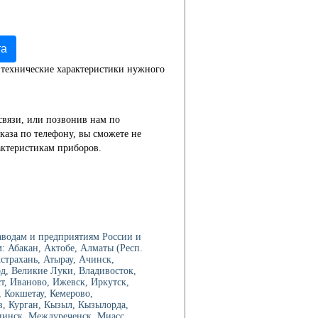
та
 технические характеристики нужного
связи, или позвонив нам по
каза по телефону, вы сможете не
актеристикам приборов.
водам и предприятиям России и
: Абакан, Актобе, Алматы (Респ.
трахань, Атырау, Ачинск,
од, Великие Луки, Владивосток,
ст, Иваново, Ижевск, Иркутск,
 Кокшетау, Кемерово,
в, Курган, Кызыл, Кызылорда,
иинск, Междуреченск, Миасс,