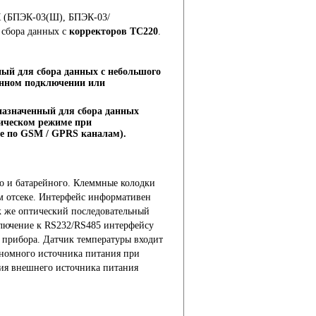
 (БПЭК-03(Ш), БПЭК-03/
 сбора данных с
корректоров ТС220
.
й для сбора данных с небольшого
енном подключении или
азначенный для сбора данных
ическом режиме при
ле по GSM / GPRS каналам).
го и батарейного. Клеммные колодки
м отсеке. Интерфейс информативен
ак же оптический последовательный
ключение к RS232/RS485 интерфейсу
 прибора. Датчик температуры входит
ономного источника питания при
ия внешнего источника питания