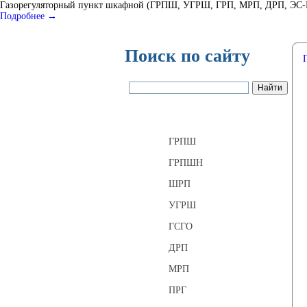
Газорегуляторный пункт шкафной (ГРПШ, УГРШ, ГРП, МРП, ДРП, ЭС-ГРП
Подробнее →
Поиск по сайту
Газорегуляторные пункты
ГРПШ
ГРПШН
ШРП
УГРШ
ГСГО
ДРП
МРП
ПРГ