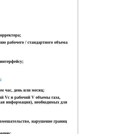
орректора;
ю рабочего / стандартного объема
 интерфейсу;
:
м час, день или месяц;
й Vс и рабочий V объемы газа,
сная информация), необходимых для
вмешательство, нарушение границ
 меню;