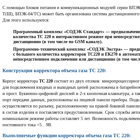
С помощью блоков питания и коммуникационных модулей серии БПЭК
Т(Ш), БПЭК-04/ТС) может быть организована система дистанционного
Для этого используются:
Программный комплекс «СОДЭК Стандарт» — предназначенны
количества ТС 220
в интерактивном режиме при непосредств
дистанционно (в том числе по GSM каналу).
Программно-технический комплекс «СОДЭК Экстра» — предн
с большого количества
корректоров ТС220
и
ЕК270
в автомат
непосредственном подключении или дистанционно (в том чис
Конструкция корректора объема газа ТС 220:
Корпус корректора
ТС 220
состоит из двух отсеков: микропроцессорно
для подключения входных и выходных цепей расположены в батарейно
и прост. Буквенно-цифровой дисплей и 2-х кнопочная клавиатура, а т
порт передачи данных, расположены на лицевой панели прибора. Под
осуществляется по разъему, расположенному на правой боковой панели
в состав изделия и поставляется предустановленным. Срок службы авт
номинальном режиме работы составляет 5 лет. Возможность подключен
постоянного тока +5…9В.
Выполняемые функции корректора объема газа ТС 220: