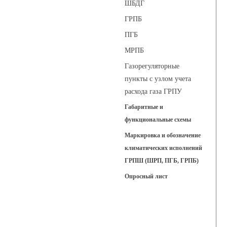
ШБДГ
ГРПБ
ПГБ
МРПБ
Газорегуляторные
пункты с узлом учета
расхода газа ГРПУ
Габаритные и
функциональные схемы
Маркировка и обозначение
климатических исполнений
ГРПШ (ШРП, ПГБ, ГРПБ)
Опросный лист
Регуляторы давления