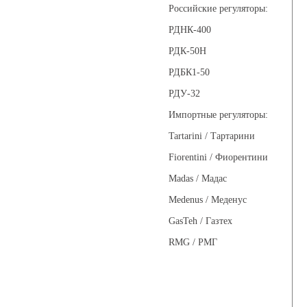
Российские регуляторы:
РДНК-400
РДК-50Н
РДБК1-50
РДУ-32
Импортные регуляторы:
Tartarini / Тартарини
Fiorentini / Фиорентини
Madas / Мадас
Medenus / Меденус
GasTeh / Газтех
RMG / РМГ
Фильтры газовые