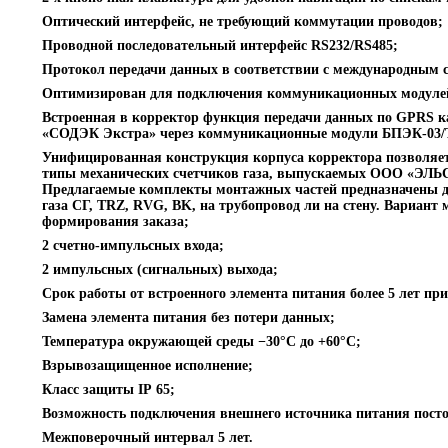
Оптический интерфейс, не требующий коммутации проводов;
Проводной последовательный интерфейс RS232/RS485;
Протокол передачи данных в соответствии с международным
Оптимизирован для подключения коммуникационных модуле
Встроенная в корректор функция передачи данных по GPRS 
«СОДЭК Экстра» через коммуникационные модули БПЭК-03/Т
Унифицированная конструкция корпуса корректора позволяет
типы механических счетчиков газа, выпускаемых ООО «ЭЛЬС
Предлагаемые комплекты монтажных частей предназначены д
газа СГ, TRZ, RVG, BK, на трубопровод ли на стену. Вариант 
формирования заказа;
2 счетно-импульсных входа;
2 импульсных (сигнальных) выхода;
Cрок работы от встроенного элемента питания более 5 лет пр
Замена элемента питания без потери данных;
Температура окружающей среды −30°С до +60°С;
Взрывозащищенное исполнение;
Класс защиты IP 65;
Возможность подключения внешнего источника питания пост
Межповерочный интервал 5 лет.