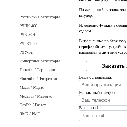
Регуляторы давления
По желанию Заказчика для 
штуцер.
Российские регуляторы:
Изменение функции смешив
РДНК-400
седлом.
РДК-50Н
Выполненные по блочному 
РДБК1-50
периферийными устройства
клапанами и другими устр
РДУ-32
Импортные регуляторы:
Заказать
Tartarini / Тартарини
Ваша организация:
Fiorentini / Фиорентини
Madas / Мадас
Контактный телефон:
Medenus / Меденус
GasTeh / Газтех
Ваш e-mail:
RMG / РМГ