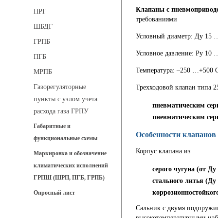
Клапаны с пневмоприводом
ПРГ
требованиями
ШБДГ
Условный диаметр: Ду 15 
ГРПБ
Условное давление: Ру 10 
ПГБ
Температура: –250 …+500 
МРПБ
Газорегуляторные
Трехходовой клапан типа 2
пункты с узлом учета
пневматическим сер
расхода газа ГРПУ
пневматическим сер
Габаритные и
Особенности клапанов 
функциональные схемы
Корпус клапана из
Маркировка и обозначение
климатических исполнений
серого чугуна (от Ду 
ГРПШ (ШРП, ПГБ, ГРПБ)
стального литья (Ду 1
коррозионностойкого
Опросный лист
Сальник с двумя подпружи
высокотемпературными наб