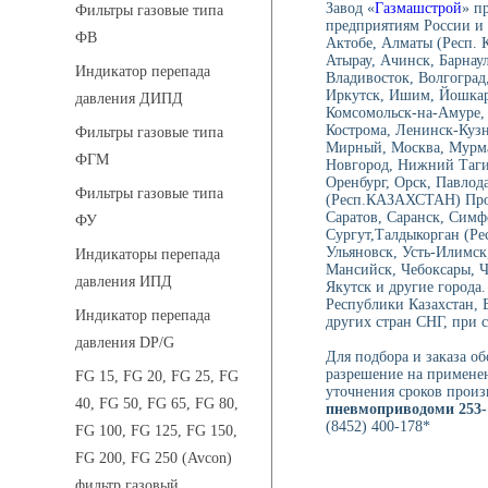
Завод «
Газмашстрой
» п
Фильтры газовые типа
предприятиям России и 
ФВ
Актобе, Алматы (Респ.
Атырау, Ачинск, Барнау
Индикатор перепада
Владивосток, Волгоград,
Иркутск, Ишим, Йошкар-
давления ДИПД
Комсомольск-на-Амуре, 
Кострома, Ленинск-Куз
Фильтры газовые типа
Мирный, Москва, Мурма
ФГМ
Новгород, Нижний Тагил
Оренбург, Орск, Павлод
Фильтры газовые типа
(Респ.КАЗАХСТАН) Проко
Саратов, Саранск, Симф
ФУ
Сургут,Талдыкорган (Ре
Ульяновск, Усть-Илимск
Индикаторы перепада
Мансийск, Чебоксары, 
давления ИПД
Якутск и другие города.
Республики Казахстан, 
Индикатор перепада
других стран СНГ, при с
давления DP/G
Для подбора и заказа о
разрешение на применен
FG 15, FG 20, FG 25, FG
уточнения сроков произ
40, FG 50, FG 65, FG 80,
пневмоприводоми 253-1
(8452) 400-178*
FG 100, FG 125, FG 150,
FG 200, FG 250 (Avcon)
фильтр газовый