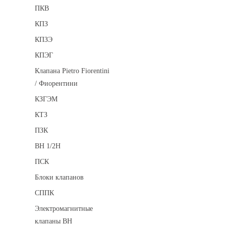
ПКВ
КПЗ
КПЗЭ
КПЭГ
Клапана Pietro Fiorentini
/ Фиорентини
КЗГЭМ
КТЗ
ПЗК
ВН 1/2Н
ПСК
Блоки клапанов
СППК
Электромагнитные
клапаны ВН