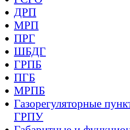
ДРП
МРП
ПРГ
ШБДГ
ГРПБ
ПГБ
МРПБ
Газорегуляторные пункт
ГРПУ
Габаритные и функцио