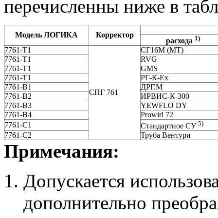
перечисленны ниже в табл
Модель ЛОГИКА
Корректор
1)
расхода
7761-Т1
СГ16М (МТ)
7761-Т1
RVG
7761-Т1
GMS
7761-Т1
РГ-К-Ех
7761-В1
ДРГ.М
СПГ 761
7761-В2
ИРВИС-К-300
7761-В3
YEWFLO DY
7761-В4
Prowirl 72
5)
7761-С1
Стандартное СУ
7761-С2
Труба Вентури
Примечания:
Допускается использова
дополнительно преобраз