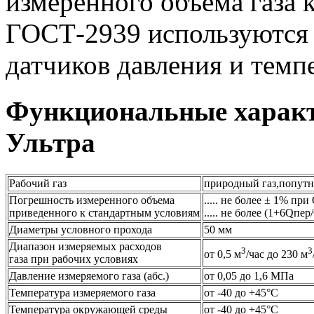
измеренного объема газа 
ГОСТ-2939 используются 
датчиков давления и темп
Функциональные харак
Ультра
Рабочий газ
природный газ,попутны
Погрешность измеренного объема
..... не более ± 1% при 
приведенного к стандартным условиям
..... не более (1+6Qпе
Диаметры условного прохода
50 мм
Диапазон измеряемых расходов
3
3
от 0,5 м
/час до 230 м
газа при рабочих условиях
Давление измеряемого газа (абс.)
от 0,05 до 1,6 МПа
Температура измеряемого газа
от -40 до +45°С
Температура окружающей среды
от -40 до +45°С