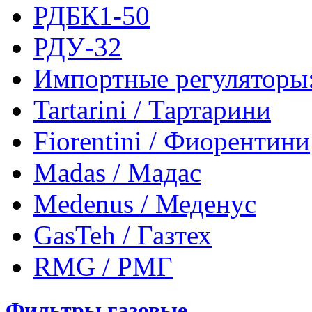
РДБК1-50
РДУ-32
Импортные регуляторы
Tartarini / Тартарини
Fiorentini / Фиорентини
Madas / Мадас
Medenus / Меденус
GasTeh / Газтех
RMG / РМГ
Фильтры газовые