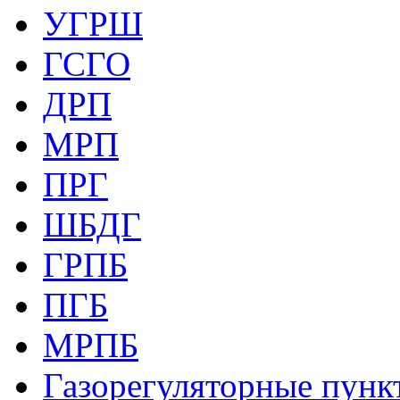
УГРШ
ГСГО
ДРП
МРП
ПРГ
ШБДГ
ГРПБ
ПГБ
МРПБ
Газорегуляторные пункт