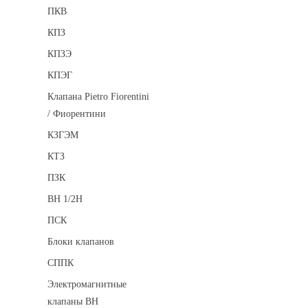
ПКВ
КПЗ
КПЗЭ
КПЭГ
Клапана Pietro Fiorentini
/ Фиорентини
КЗГЭМ
КТЗ
ПЗК
ВН 1/2Н
ПСК
Блоки клапанов
СППК
Электромагнитные
клапаны ВН