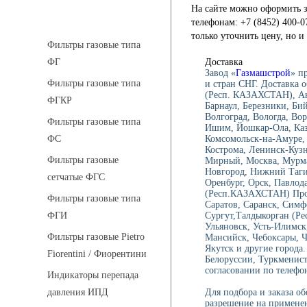
На сайте можно оформить з
Фильтры газовые
телефонам: +7 (8452) 400-0
только уточнить цену, но 
Фильтры газовые типа
Доставка
ФГ
Завод «
Газмашстрой
» п
Фильтры газовые типа
и стран СНГ. Доставка 
(Респ. КАЗАХСТАН), Ан
ФГКР
Барнаул, Березники, Би
Волгоград, Вологда, Вор
Фильтры газовые типа
Ишим, Йошкар-Ола, Каза
Комсомольск-на-Амуре, 
ФС
Кострома, Ленинск-Куз
Фильтры газовые
Мирный, Москва, Мурма
Новгород, Нижний Тагил
сетчатые ФГС
Оренбург, Орск, Павлод
(Респ.КАЗАХСТАН) Проко
Фильтры газовые типа
Саратов, Саранск, Симф
Сургут,Талдыкорган (Ре
ФГИ
Ульяновск, Усть-Илимск
Фильтры газовые Pietro
Мансийск, Чебоксары, 
Якутск и другие города
Fiorentini / Фиорентини
Белоруссии, Туркменист
согласовании по телефон
Индикаторы перепада
Для подбора и заказа о
давления ИПД
разрешение на применен