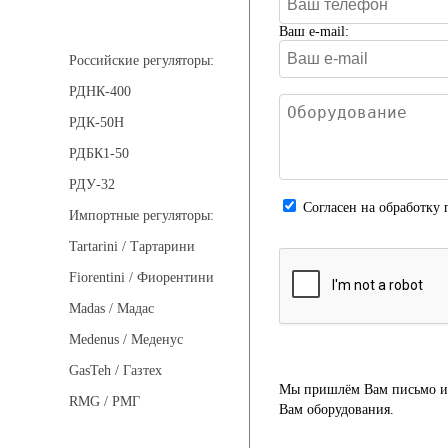
Регуляторы давления
Ваш e-mail:
Российские регуляторы:
РДНК-400
РДК-50Н
РДБК1-50
РДУ-32
Cогласен на обработку 
Импортные регуляторы:
Tartarini / Тартарини
Fiorentini / Фиорентини
Madas / Мадас
Medenus / Меденус
GasTeh / Газтех
Мы пришлём Вам письмо и 
RMG / РМГ
Вам оборудования.