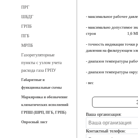
ПРГ
- максимальное ра
ШБДГ
ГРПБ
- максимально допустимое зна
строя 1,6 МП
ПГБ
- точность индикации точки 
МРПБ
давления на фи
Газорегуляторные
- диапазон темпера
пункты с узлом учета
расхода газа ГРПУ
- диапазон температ
Габаритные и
- 
функциональные схемы
Маркировка и обозначение
климатических исполнений
ГРПШ (ШРП, ПГБ, ГРПБ)
Ваша организация:
Опросный лист
Контактный телефон: