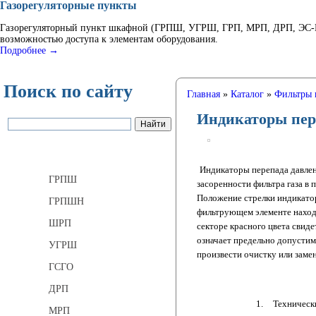
Газорегуляторные пункты
Газорегуляторный пункт шкафной (ГРПШ, УГРШ, ГРП, МРП, ДРП, ЭС-ГР
возможностью доступа к элементам оборудования.
Подробнее →
Поиск по сайту
Главная
»
Каталог
»
Фильтры 
Индикаторы пер
Газорегуляторные пункты
Индикаторы перепада давлен
ГРПШ
засоренности фильтра газа в 
Положение стрелки индикатора
ГРПШН
фильтрующем элементе находи
ШРП
секторе красного цвета свиде
означает предельно допустим
УГРШ
произвести очистку или замен
ГСГО
ДРП
1.
Техническ
МРП