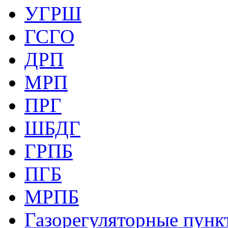
УГРШ
ГСГО
ДРП
МРП
ПРГ
ШБДГ
ГРПБ
ПГБ
МРПБ
Газорегуляторные пункт