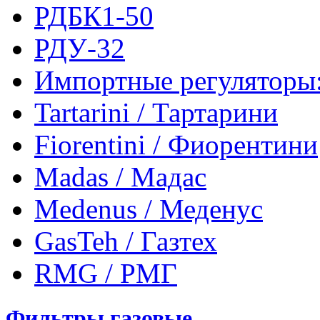
РДБК1-50
РДУ-32
Импортные регуляторы
Tartarini / Тартарини
Fiorentini / Фиорентини
Madas / Мадас
Medenus / Меденус
GasTeh / Газтех
RMG / РМГ
Фильтры газовые