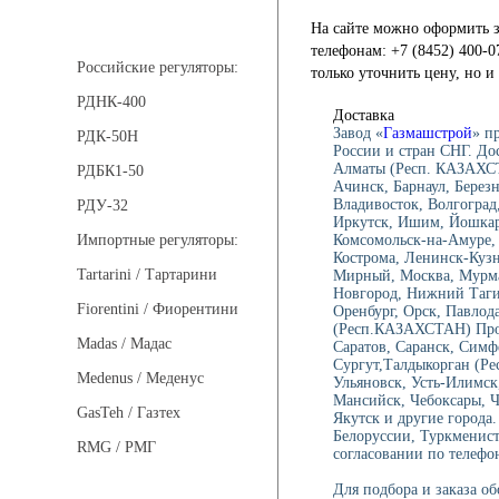
Регуляторы давления
На сайте можно оформить з
телефонам: +7 (8452) 400-0
Российские регуляторы:
только уточнить цену, но 
РДНК-400
Доставка
Завод «
Газмашстрой
» п
РДК-50Н
России и стран СНГ. До
Алматы (Респ. КАЗАХСТ
РДБК1-50
Ачинск, Барнаул, Берез
Владивосток, Волгоград,
РДУ-32
Иркутск, Ишим, Йошкар-
Комсомольск-на-Амуре, 
Импортные регуляторы:
Кострома, Ленинск-Куз
Tartarini / Тартарини
Мирный, Москва, Мурма
Новгород, Нижний Тагил
Fiorentini / Фиорентини
Оренбург, Орск, Павлод
(Респ.КАЗАХСТАН) Проко
Madas / Мадас
Саратов, Саранск, Симф
Сургут,Талдыкорган (Ре
Medenus / Меденус
Ульяновск, Усть-Илимск
Мансийск, Чебоксары, 
GasTeh / Газтех
Якутск и другие города
Белоруссии, Туркменист
RMG / РМГ
согласовании по телефон
Для подбора и заказа о