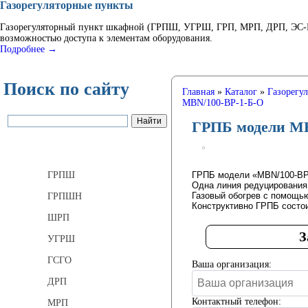
Газорегуляторные пункты
Газорегуляторный пункт шкафной (ГРПШ, УГРШ, ГРП, МРП, ДРП, ЭС-ГР
возможностью доступа к элементам оборудования.
Подробнее →
Поиск по сайту
Главная
»
Каталог
»
Газорегу
MBN/100-BP-1-Б-O
ГРПБ модели MB
Газорегуляторные пункты
ГРПБ модели «MBN/100-BP
ГРПШ
Одна линия редуцирования
Газовый обогрев с помощью
ГРПШН
Конструктивно ГРПБ состои
ШРП
З
УГРШ
ГСГО
Ваша организация:
ДРП
Контактный телефон:
МРП