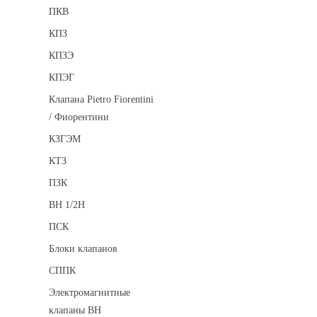
ПКВ
КПЗ
КПЗЭ
КПЭГ
Клапана Pietro Fiorentini
/ Фиорентини
КЗГЭМ
КТЗ
ПЗК
ВН 1/2Н
ПСК
Блоки клапанов
СППК
Электромагнитные
клапаны ВН