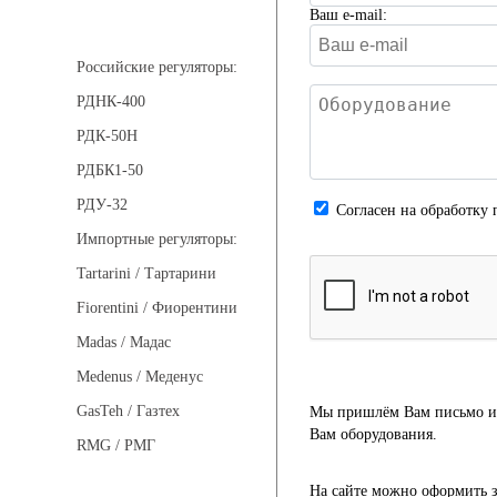
Ваш e-mail:
Регуляторы давления
Российские регуляторы:
РДНК-400
РДК-50Н
РДБК1-50
РДУ-32
Cогласен на обработку 
Импортные регуляторы:
Tartarini / Тартарини
Fiorentini / Фиорентини
Madas / Мадас
Medenus / Меденус
GasTeh / Газтех
Мы пришлём Вам письмо и 
Вам оборудования.
RMG / РМГ
На сайте можно оформить з