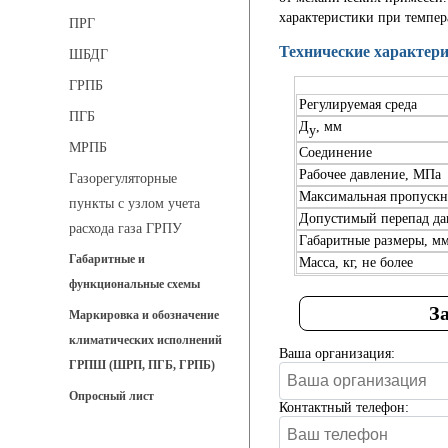
характеристики при темпер
ПРГ
Технические характери
ШБДГ
ГРПБ
Регулируемая среда
ПГБ
Д
, мм
у
МРПБ
Соединение
Рабочее давление, МПа
Газорегуляторные
Максимальная пропускна
пункты с узлом учета
Допустимый перепад дав
расхода газа ГРПУ
Габаритные размеры, м
Габаритные и
Масса, кг, не более
функциональные схемы
З
Маркировка и обозначение
климатических исполнений
Ваша организация:
ГРПШ (ШРП, ПГБ, ГРПБ)
Опросный лист
Контактный телефон: