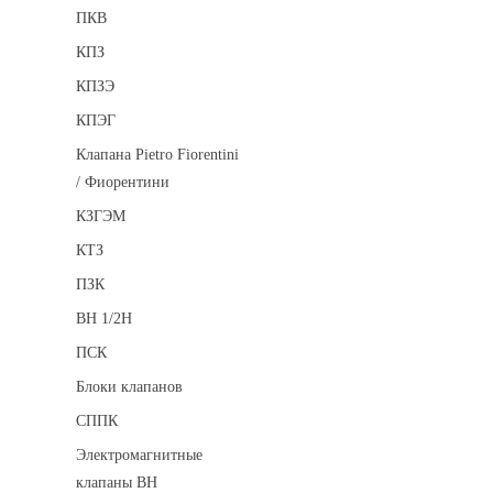
ПКВ
КПЗ
КПЗЭ
КПЭГ
Клапана Pietro Fiorentini
/ Фиорентини
КЗГЭМ
КТЗ
ПЗК
ВН 1/2Н
ПСК
Блоки клапанов
СППК
Электромагнитные
клапаны ВН