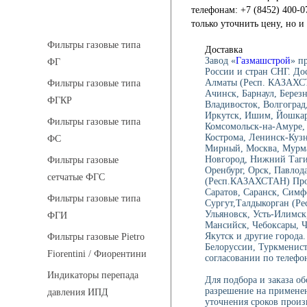
телефонам: +7 (8452) 400-0
Фильтры газовые
только уточнить цену, но 
Фильтры газовые типа
Доставка
Завод «
Газмашстрой
» п
ФГ
России и стран СНГ. До
Алматы (Респ. КАЗАХСТ
Фильтры газовые типа
Ачинск, Барнаул, Берез
ФГКР
Владивосток, Волгоград,
Иркутск, Ишим, Йошкар-
Фильтры газовые типа
Комсомольск-на-Амуре, 
Кострома, Ленинск-Куз
ФС
Мирный, Москва, Мурма
Новгород, Нижний Тагил
Фильтры газовые
Оренбург, Орск, Павлод
сетчатые ФГС
(Респ.КАЗАХСТАН) Проко
Саратов, Саранск, Симф
Фильтры газовые типа
Сургут,Талдыкорган (Ре
Ульяновск, Усть-Илимск
ФГИ
Мансийск, Чебоксары, 
Якутск и другие города.
Фильтры газовые Pietro
Белоруссии, Туркменист
Fiorentini / Фиорентини
согласовании по телефон
Индикаторы перепада
Для подбора и заказа о
разрешение на применен
давления ИПД
уточнения сроков произ