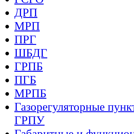
ДРП
МРП
ПРГ
ШБДГ
ГРПБ
ПГБ
МРПБ
Газорегуляторные пункт
ГРПУ
Габаритные и функцио