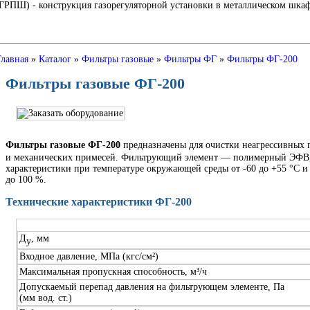
Ш) - конструкция газорегуляторной установки в металлическом шкафу
Главная
»
Каталог
»
Фильтры газовые
»
Фильтры ФГ
»
Фильтры ФГ-200
Фильтры газовые ФГ-200
Фильтры газовые ФГ-200
предназначены для очистки неагрессивных г
и механических примесей. Фильтрующий элемент — полимерный ЭФВ, 
характеристики при температуре окружающей среды от -60 до +55 °С и
до 100 %.
Технические характеристики ФГ-200
Д
, мм
у
Входное давление, МПа (кгс/см²)
Максимальная пропускная способность, м³/ч
Допускаемый перепад давления на фильтрующем элементе, Па
(мм вод. ст.)