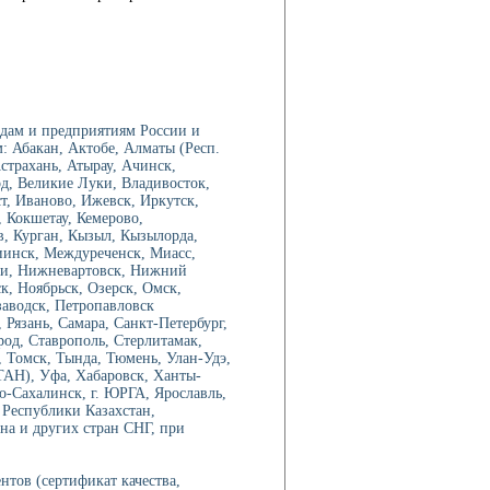
дам и предприятиям России и
: Абакан, Актобе, Алматы (Респ.
трахань, Атырау, Ачинск,
од, Великие Луки, Владивосток,
ст, Иваново, Ижевск, Иркутск,
 Кокшетау, Кемерово,
в, Курган, Кызыл, Кызылорда,
иинск, Междуреченск, Миасс,
ри, Нижневартовск, Нижний
, Ноябрьск, Озерск, Омск,
аводск, Петропавловск
Рязань, Самара, Санкт-Петербург,
род, Ставрополь, Стерлитамак,
 Томск, Тында, Тюмень, Улан-Удэ,
ТАН), Уфа, Хабаровск, Ханты-
-Сахалинск, г. ЮРГА, Ярославль,
 Республики Казахстан,
на и других стран СНГ, при
нтов (сертификат качества,