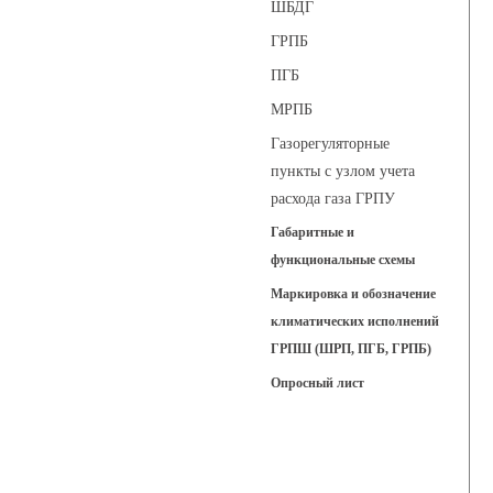
ШБДГ
ГРПБ
ПГБ
МРПБ
Газорегуляторные
пункты с узлом учета
расхода газа ГРПУ
Габаритные и
функциональные схемы
Маркировка и обозначение
климатических исполнений
ГРПШ (ШРП, ПГБ, ГРПБ)
Опросный лист
Регуляторы давления