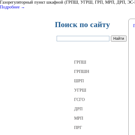
Газорегуляторный пункт шкафной (ГРПШ, УГРШ, ГРП, МРП, ДРП, ЭС-ГРП
Подробнее →
Поиск по сайту
Газорегуляторные пункты
ГРПШ
ГРПШН
ШРП
УГРШ
ГСГО
ДРП
МРП
ПРГ