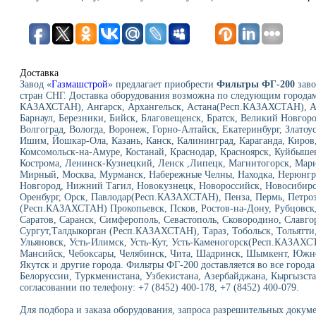
Доставка
Завод «
Газмашстрой
» предлагает приобрести
Фильтры ФГ-200
заво
стран СНГ. Доставка оборудования возможна по следующим городам
КАЗАХСТАН), Ангарск, Архангельск, Астана(Респ.КАЗАХСТАН), Ас
Барнаул, Березники, Бийск, Благовещенск, Братск, Великий Новгор
Волгоград, Вологда, Воронеж, Горно-Алтайск, Екатеринбург, Златоу
Ишим, Йошкар-Ола, Казань, Канск, Калининград, Караганда, Киров,
Комсомольск-на-Амуре, Костанай, Краснодар, Красноярск, Куйбыше
Кострома, Ленинск-Кузнецкий, Ленск ,Липецк, Магнитогорск, Мар
Мирный, Москва, Мурманск, Набережные Челны, Находка, Нерюнг
Новгород, Нижний Тагил, Новокузнецк, Новороссийск, Новосибирск
Оренбург, Орск, Павлодар(Респ.КАЗАХСТАН), Пенза, Пермь, Петроз
(Респ.КАЗАХСТАН) Прокопьевск, Псков, Ростов-на-Дону, Рубцовск, 
Саратов, Саранск, Симферополь, Севастополь, Сковородино, Славго
Сургут,Талдыкорган (Респ.КАЗАХСТАН), Тараз, Тобольск, Тольятти,
Ульяновск, Усть-Илимск, Усть-Кут, Усть-Каменогорск(Респ.КАЗАХС
Мансийск, Чебоксары, Челябинск, Чита, Шадринск, Шымкент, Южно
Якутск и другие города. Фильтры ФГ-200 доставляется во все города
Белоруссии, Туркменистана, Узбекистана, Азербайджана, Кыргызста
согласовании по телефону: +7 (8452) 400-178, +7 (8452) 400-079.
Для подбора и заказа оборудования, запроса разрешительных докуме