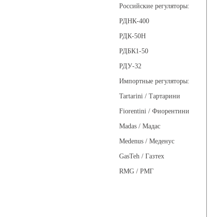
Российские регуляторы:
РДНК-400
РДК-50Н
РДБК1-50
РДУ-32
Импортные регуляторы:
Tartarini / Тартарини
Fiorentini / Фиорентини
Madas / Мадас
Medenus / Меденус
GasTeh / Газтех
RMG / РМГ
Фильтры газовые