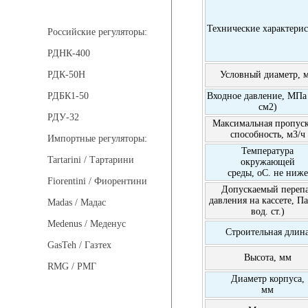
Регуляторы давления
Технические характери
Российские регуляторы:
РДНК-400
Условный диаметр, 
РДК-50Н
Входное давление, МПа 
РДБК1-50
см2)
РДУ-32
Максимальная пропус
способность, м3/ч
Импортные регуляторы:
Температура
Tartarini / Тартарини
окружающей
среды, оС. не ниже
Fiorentini / Фиорентини
Допускаемый переп
давления на кассете, П
Madas / Мадас
вод. ст.)
Medenus / Меденус
Строительная длин
GasTeh / Газтех
Высота, мм
RMG / РМГ
Диаметр корпуса,
мм