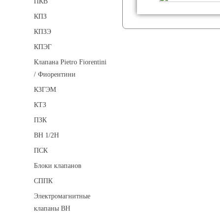
ПКВ
КПЗ
КПЗЭ
КПЭГ
Клапана Pietro Fiorentini
/ Фиорентини
КЗГЭМ
КТЗ
ПЗК
ВН 1/2Н
ПСК
Блоки клапанов
СППК
Электромагнитные
клапаны ВН