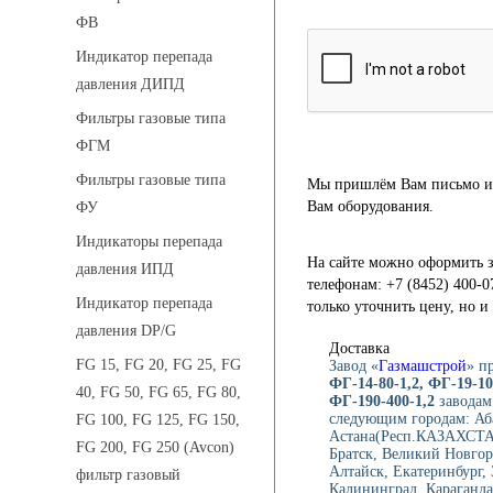
ФВ
Индикатор перепада
давления ДИПД
Фильтры газовые типа
ФГМ
Фильтры газовые типа
Мы пришлём Вам письмо и 
Вам оборудования.
ФУ
Индикаторы перепада
На сайте можно оформить з
давления ИПД
телефонам: +7 (8452) 400-0
Индикатор перепада
только уточнить цену, но 
давления DP/G
Доставка
FG 15, FG 20, FG 25, FG
Завод «
Газмашстрой
» п
ФГ-14-80-1,2, ФГ-19-10
40, FG 50, FG 65, FG 80,
ФГ-190-400-1,2
заводам
следующим городам: Аб
FG 100, FG 125, FG 150,
Астана(Респ.КАЗАХСТАН)
FG 200, FG 250 (Avcon)
Братск, Великий Новгор
Алтайск, Екатеринбург,
фильтр газовый
Калининград, Караганда