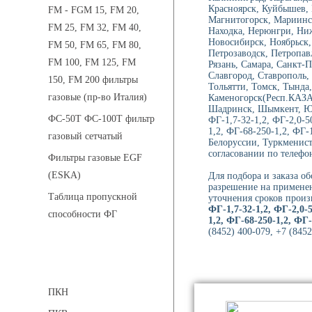
Красноярск, Куйбышев, 
FM - FGM 15, FM 20,
Магнитогорск, Мариинс
FM 25, FM 32, FM 40,
Находка, Нерюнгри, Ни
Новосибирск, Ноябрьск,
FM 50, FM 65, FM 80,
Петрозаводск, Петропав
FM 100, FM 125, FM
Рязань, Самара, Санкт-П
Славгород, Ставрополь,
150, FM 200 фильтры
Тольятти, Томск, Тында,
газовые (пр-во Италия)
Каменогорск(Респ.КАЗА
Шадринск, Шымкент, Юж
ФС-50Т ФС-100Т фильтр
ФГ-1,7-32-1,2, ФГ-2,0-5
1,2, ФГ-68-250-1,2, ФГ-
газовый сетчатый
Белоруссии, Туркменист
согласовании по телефон
Фильтры газовые EGF
(ESKA)
Для подбора и заказа о
разрешение на применен
Таблица пропускной
уточнения сроков произ
ФГ-1,7-32-1,2, ФГ-2,0-5
способности ФГ
1,2, ФГ-68-250-1,2, ФГ-
(8452) 400-079, +7 (845
Предохранительные клапаны
ПКН