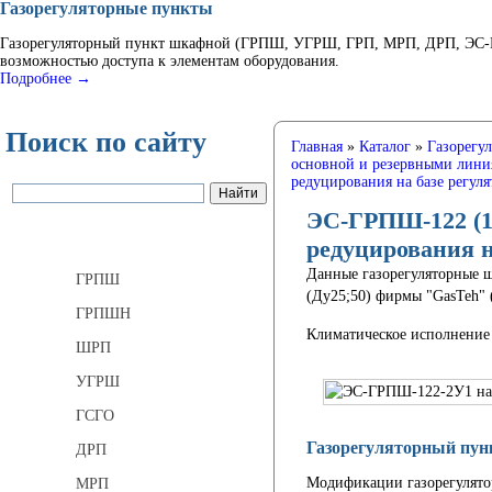
Газорегуляторные пункты
Газорегуляторный пункт шкафной (ГРПШ, УГРШ, ГРП, МРП, ДРП, ЭС-ГР
возможностью доступа к элементам оборудования.
Подробнее →
Поиск по сайту
Главная
»
Каталог
»
Газорегу
основной и резервными лини
редуцирования на базе регул
ЭС-ГРПШ-122 (13
Газорегуляторные пункты
редуцирования н
Данные газорегуляторные ш
ГРПШ
(Ду25;50) фирмы "GasTeh" 
ГРПШН
Климатическое исполнение 
ШРП
УГРШ
ГСГО
Газорегуляторный пун
ДРП
Модификации газорегулят
МРП