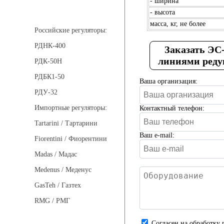
- ширина
Регуляторы давления
- высота
масса, кг, не более
Российские регуляторы:
РДНК-400
Заказать ЭС
линиями редуц
РДК-50Н
РДБК1-50
Ваша организация:
РДУ-32
Импортные регуляторы:
Контактный телефон:
Tartarini / Тартарини
Ваш e-mail:
Fiorentini / Фиорентини
Madas / Мадас
Medenus / Меденус
GasTeh / Газтех
RMG / РМГ
Cогласен на обработку 