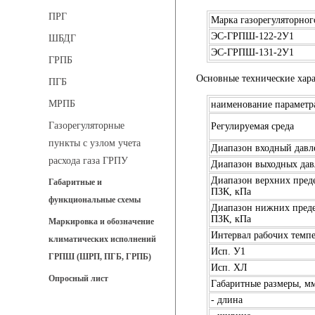
ПРГ
Марка газорегуляторно
ЭС-ГРПШ-122-2У1
ШБДГ
ЭС-ГРПШ-131-2У1
ГРПБ
Основные технические хар
ПГБ
МРПБ
наименование параметр
Газорегуляторные
Регулируемая среда
пункты с узлом учета
Диапазон входный дав
расхода газа ГРПУ
Диапазон выходных дав
Диапазон верхних преде
Габаритные и
ПЗК, кПа
функциональные схемы
Диапазон нижних преде
ПЗК, кПа
Маркировка и обозначение
Интервал рабочих темпе
климатических исполнений
Исп. У1
ГРПШ (ШРП, ПГБ, ГРПБ)
Исп. ХЛ
Опросный лист
Габаритные размеры, м
- длина