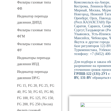
Комсомольск-на-Амуре, 
Фильтры газовые типа
Кострома, Ленинск-Куз
ФВ
Мирный, Москва, Мурма
Новгород, Нижний Тагил
Индикатор перепада
Оренбург, Орск, Павлод
(Респ.КАЗАХСТАН) Проко
давления ДИПД
Саратов, Саранск, Симф
Сургут,Талдыкорган (Ре
Фильтры газовые типа
Ульяновск, Усть-Илимск
ФГМ
Мансийск, Чебоксары, 
Якутск и другие города
Фильтры газовые типа
базе регуляторов 122-BV
Туркменистана, Узбекис
ФУ
телефону: +7 (8452) 400-
Индикаторы перепада
Для подбора и заказа о
давления ИПД
разрешение на применен
уточнения сроков произ
Индикатор перепада
ГРПШ-122 (131)-2У1 с 
BV, 131-BV
обращаться в
давления DP/G
FG 15, FG 20, FG 25, FG
40, FG 50, FG 65, FG 80,
FG 100, FG 125, FG 150,
FG 200, FG 250 (Avcon)
фильтр газовый