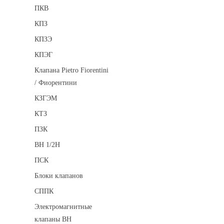
ПКВ
КПЗ
КПЗЭ
КПЭГ
Клапана Pietro Fiorentini
/ Фиорентини
КЗГЭМ
КТЗ
ПЗК
ВН 1/2Н
ПСК
Блоки клапанов
СППК
Электромагнитные
клапаны ВН