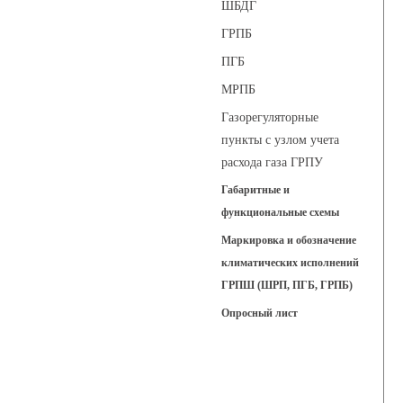
ШБДГ
ГРПБ
ПГБ
МРПБ
Газорегуляторные
пункты с узлом учета
расхода газа ГРПУ
Габаритные и
функциональные схемы
Маркировка и обозначение
климатических исполнений
ГРПШ (ШРП, ПГБ, ГРПБ)
Опросный лист
Регуляторы давления