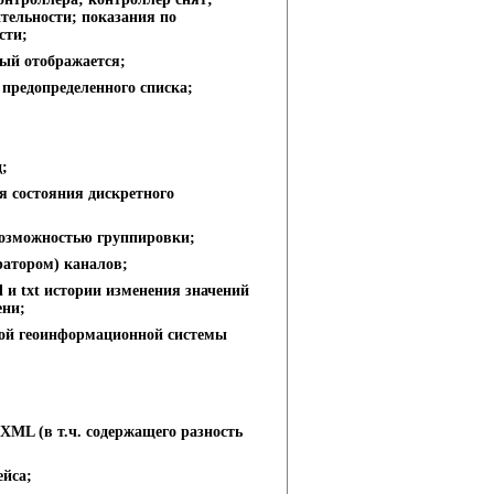
тельности; показания по
сти;
ый отображается;
предопределенного списка;
;
я состояния дискретного
возможностью группировки;
атором) каналов;
 и txt истории изменения значений
ени;
ой геоинформационной системы
XML (в т.ч. содержащего разность
ейса;