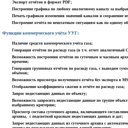
Экспорт отчётов в формат PDF;
Построение графика по любому аналоговому каналу за выбра
Печать графиков изменения значений каналов и сохранение их
Построение отчёта по нештатным ситуациям как по одному объ
Функции коммерческого учёта УУГ:
Наличие средств коммерческого учёта газа;
Генерация отчётов по расходу газа (в т.ч. отчет аналогичный
Возможность построения отчётов по суточным и часовым арх
времени;
Генерация групповых отчётов по расходу газа, с выводом сум
объёмов;
Возможность просмотра полученного отчёта без экспорта в MS
Отображение коэффициента сжатия в отчёте по расходу газа;
Запрос недостающих данных по объекту;
Возможность запросить недостающие данные по группе объект
выбранному критерию;
Просмотр состава суточного архива, включающего составля
архивы, с подсветкой красным недостающих данных и дат;
Запрос недостающих данных из суточного архива с автоматич
архива по результатам выполнения данной операции;