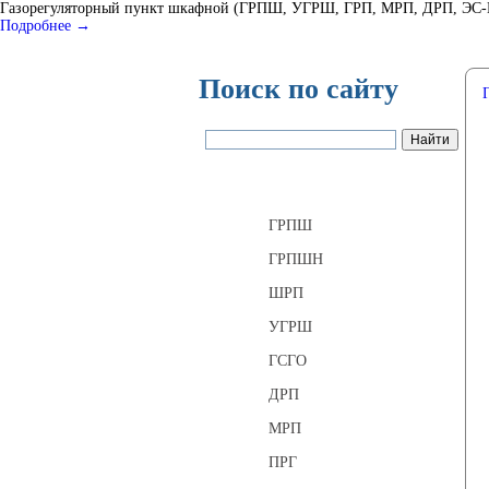
Газорегуляторный пункт шкафной (ГРПШ, УГРШ, ГРП, МРП, ДРП, ЭС-ГРП
Подробнее →
Поиск по сайту
Газорегуляторные пункты
ГРПШ
ГРПШН
ШРП
УГРШ
ГСГО
ДРП
МРП
ПРГ