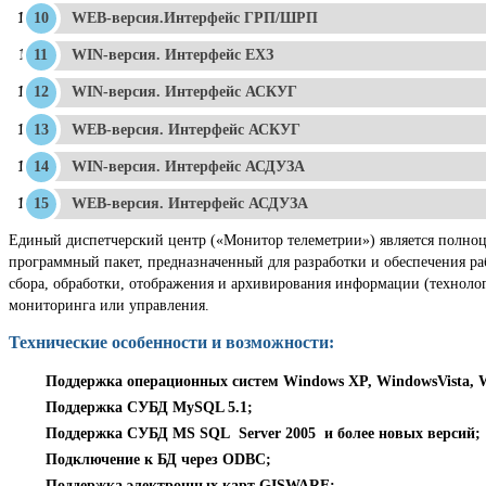
WEB-версия.Интерфейс ГРП/ШРП
WIN-версия. Интерфейс ЕХЗ
WIN-версия. Интерфейс АСКУГ
WEB-версия. Интерфейс АСКУГ
WIN-версия. Интерфейс АСДУЗА
WEB-версия. Интерфейс АСДУЗА
Единый диспетчерский центр («Монитор телеметрии») является полно
программный пакет, предназначенный для разработки и обеспечения ра
сбора, обработки, отображения и архивирования информации (технолог
мониторинга или управления.
Технические особенности и возможности:
Поддержка операционных систем Windows XP, WindowsVista, W
Поддержка СУБД MySQL 5.1;
Поддержка СУБД MS SQL Server 2005 и более новых версий;
Подключение к БД через ODBC;
Поддержка электронных карт GISWARE;