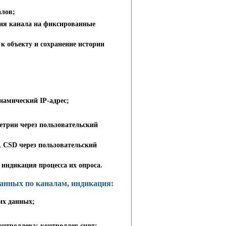
алов;
ния канала на фиксированные
к объекту и сохранение истории
амический IP-адрес;
етрии через пользовательский
 CSD через пользовательский
индикация процесса их опроса.
данных по каналам, индикация:
их данных;
онтроллера; контроллер снят;