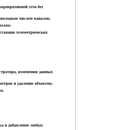
корпоративной сети без
звольным числом каналов;
телем:
стоянии телеметрических
стратора, изменения данных
метров и удаление объектов;
а.
ка и добавление любых