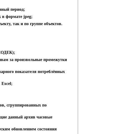
нный период;
 в формате jpeg;
екту, так и по группе объектов.
 СОДЕК);
ивам за произвольные промежутки
марного показателя потреблённых
 Excel;
ов, сгруппированных по
ющие данный архив часовые
еским обновлением состояния