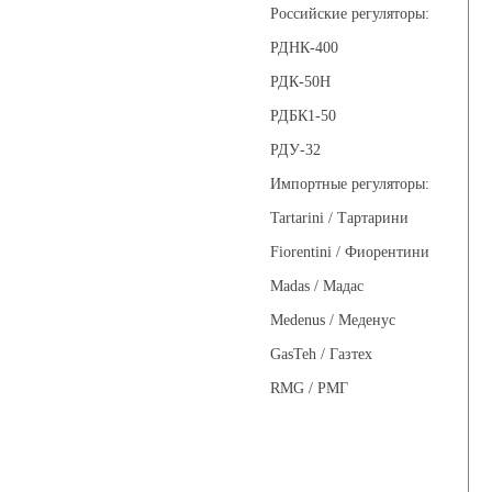
Российские регуляторы:
РДНК-400
РДК-50Н
РДБК1-50
РДУ-32
Импортные регуляторы:
Tartarini / Тартарини
Fiorentini / Фиорентини
Madas / Мадас
Medenus / Меденус
GasTeh / Газтех
RMG / РМГ
Фильтры газовые