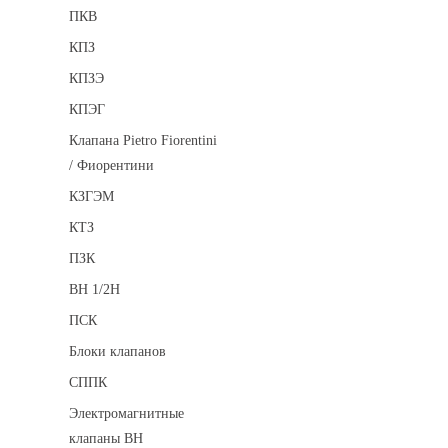
ПКВ
КПЗ
КПЗЭ
КПЭГ
Клапана Pietro Fiorentini
/ Фиорентини
КЗГЭМ
КТЗ
ПЗК
ВН 1/2Н
ПСК
Блоки клапанов
СППК
Электромагнитные
клапаны ВН