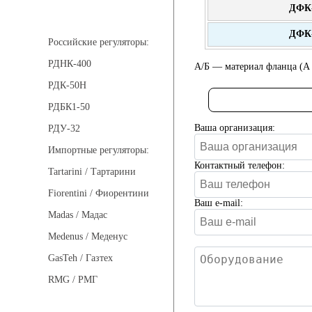
ДФК-
Регуляторы давления
ДФК-
Российские регуляторы:
РДНК-400
А/Б — материал фланца (А
РДК-50Н
РДБК1-50
Ваша организация:
РДУ-32
Импортные регуляторы:
Контактный телефон:
Tartarini / Тартарини
Fiorentini / Фиорентини
Ваш e-mail:
Madas / Мадас
Medenus / Меденус
GasTeh / Газтех
RMG / РМГ