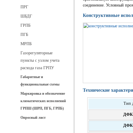
соединение. Условный прох
ПРГ
Конструктивные испо
ШБДГ
ГРПБ
ПГБ
МРПБ
Газорегуляторные
пункты с узлом учета
расхода газа ГРПУ
Габаритные и
функциональные схемы
Технические характер
Маркировка и обозначение
климатических исполнений
Тип 
ГРПШ (ШРП, ПГБ, ГРПБ)
ДФК-
Опросный лист
ДФК-