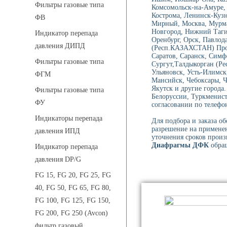
Фильтры газовые типа
Комсомольск-на-Амуре, 
Кострома, Ленинск-Куз
ФВ
Мирный, Москва, Мурма
Новгород, Нижний Тагил
Индикатор перепада
Оренбург, Орск, Павлод
давления ДИПД
(Респ.КАЗАХСТАН) Проко
Саратов, Саранск, Симф
Фильтры газовые типа
Сургут,Талдыкорган (Ре
Ульяновск, Усть-Илимск
ФГМ
Мансийск, Чебоксары, 
Якутск и другие города
Фильтры газовые типа
Белоруссии, Туркменист
ФУ
согласовании по телефон
Индикаторы перепада
Для подбора и заказа о
разрешение на применен
давления ИПД
уточнения сроков произ
Диафрагмы ДФК
обращ
Индикатор перепада
давления DP/G
FG 15, FG 20, FG 25, FG
40, FG 50, FG 65, FG 80,
FG 100, FG 125, FG 150,
FG 200, FG 250 (Avcon)
фильтр газовый