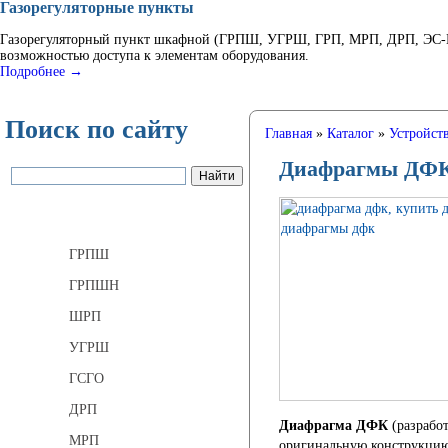
Газорегуляторные пункты
Газорегуляторный пункт шкафной (ГРПШ, УГРШ, ГРП, МРП, ДРП, ЭС-ГР
возможностью доступа к элементам оборудования.
Подробнее →
Поиск по сайту
Главная
»
Каталог
»
Устройств
Диафрагмы ДФ
Газорегуляторные пункты
ГРПШ
ГРПШН
ШРП
УГРШ
ГСГО
ДРП
Диафрагма ДФК
(разработ
МРП
оригинальную конструкцию,