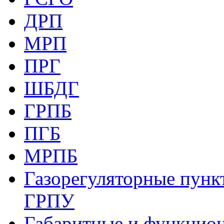
ДРП
МРП
ПРГ
ШБДГ
ГРПБ
ПГБ
МРПБ
Газорегуляторные пункт
ГРПУ
Габаритные и функцио