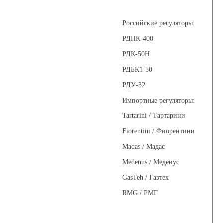
Регуляторы давления
Российские регуляторы:
РДНК-400
РДК-50Н
РДБК1-50
РДУ-32
Импортные регуляторы:
Tartarini / Тартарини
Fiorentini / Фиорентини
Madas / Мадас
Medenus / Меденус
GasTeh / Газтех
RMG / РМГ