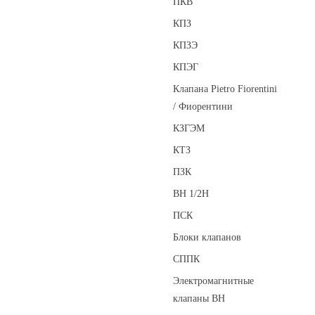
ПКВ
КПЗ
КПЗЭ
КПЭГ
Клапана Pietro Fiorentini
/ Фиорентини
КЗГЭМ
КТЗ
ПЗК
ВН 1/2Н
ПСК
Блоки клапанов
СППК
Электромагнитные
клапаны ВН