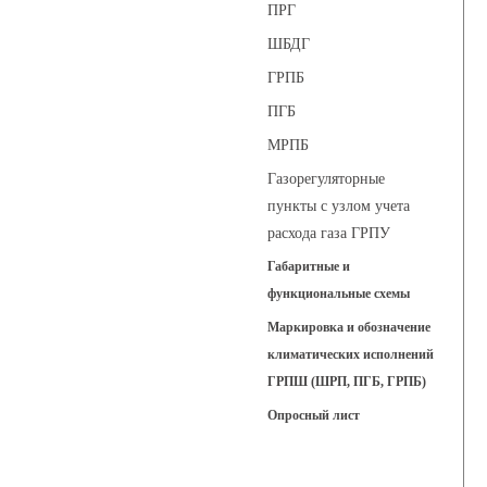
ПРГ
ШБДГ
ГРПБ
ПГБ
МРПБ
Газорегуляторные
пункты с узлом учета
расхода газа ГРПУ
Габаритные и
функциональные схемы
Маркировка и обозначение
климатических исполнений
ГРПШ (ШРП, ПГБ, ГРПБ)
Опросный лист