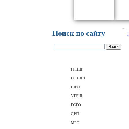
Поиск по сайту
Газорегуляторные пункты
ГРПШ
ГРПШН
ШРП
УГРШ
ГСГО
ДРП
МРП