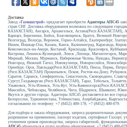
Доставка
Завод «
Газмашстрой
» предлагает приобрести
Адаптеры АПС45
заво
стран СНГ. Доставка оборудования возможна по следующим городам
КАЗАХСТАН), Ангарск, Архангельск, Астана(Респ.КАЗАХСТАН), Ас
Барнаул, Березники, Бийск, Благовещенск, Братск, Великий Новгор
Волгоград, Вологда, Воронеж, Горно-Алтайск, Екатеринбург, Златоу
Ишим, Йошкар-Ола, Казань, Канск, Калининград, Караганда, Киров,
Комсомольск-на-Амуре, Костанай, Краснодар, Красноярск, Куйбыше
Кострома, Ленинск-Кузнецкий, Ленск ,Липецк, Магнитогорск, Мар
Мирный, Москва, Мурманск, Набережные Челны, Находка, Нерюнг
Новгород, Нижний Тагил, Новокузнецк, Новороссийск, Новосибирск
Оренбург, Орск, Павлодар(Респ.КАЗАХСТАН), Пенза, Пермь, Петроз
(Респ.КАЗАХСТАН) Прокопьевск, Псков, Ростов-на-Дону, Рубцовск, 
Саратов, Саранск, Симферополь, Севастополь, Сковородино, Славго
Сургут,Талдыкорган (Респ.КАЗАХСТАН), Тараз, Тобольск, Тольятти,
Ульяновск, Усть-Илимск, Усть-Кут, Усть-Каменогорск(Респ.КАЗАХС
Мансийск, Чебоксары, Челябинск, Чита, Шадринск, Шымкент, Южно
Якутск и другие города. Адаптеры АПС45 доставляется во все город
Белоруссии, Туркменистана, Узбекистана, Азербайджана, Кыргызста
согласовании по телефону: +7 (8452) 400-178, +7 (8452) 400-079.
Для подбора и заказа оборудования, запроса разрешительных докуме
разрешение на применение, паспорт изделия, сертификат Газсерт, у
уточнения сроков производства, запроса габаритной, функциональн
АПС45
обращаться в отдел подбора оборудования: +7 (8452) 400-079