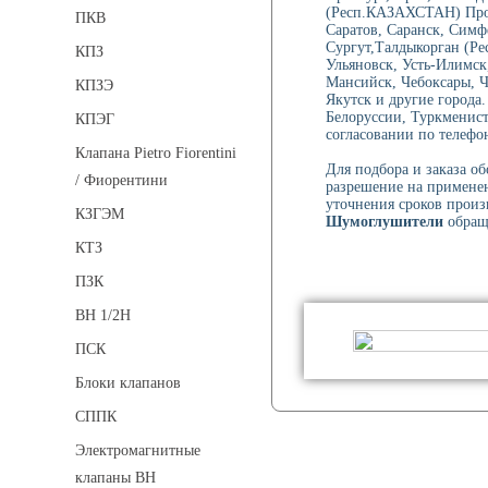
(Респ.КАЗАХСТАН) Проко
ПКВ
Саратов, Саранск, Симф
Сургут,Талдыкорган (Ре
КПЗ
Ульяновск, Усть-Илимск
Мансийск, Чебоксары, 
КПЗЭ
Якутск и другие города
Белоруссии, Туркменист
КПЭГ
согласовании по телефон
Клапана Pietro Fiorentini
Для подбора и заказа о
/ Фиорентини
разрешение на применен
уточнения сроков произ
КЗГЭМ
Шумоглушители
обраща
КТЗ
ПЗК
ВН 1/2Н
ПСК
Блоки клапанов
СППК
Электромагнитные
клапаны ВН