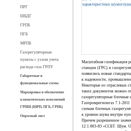
ПРГ
ШБДГ
ГРПБ
ПГБ
МРПБ
Газорегуляторные
пункты с узлом учета
Масштабная газификация ро
расхода газа ГРПУ
станции (ГРС) и газорегул
появились новые стандарт
Габаритные и
к надежности, промышленно
функциональные схемы
Некоторые из отраслевых с
таких документов можно о
Маркировка и обозначение
газорегуляторные блочные
климатических исполнений
Газпромрегионгаз 7.1-2011
ГРПШ (ШРП, ПГБ, ГРПБ)
схемам блочных газорегуля
к уровню шума внутри пун
Опросный лист
Причем разрешенное значе
12.1.003-83 «ССБТ. Шум. О