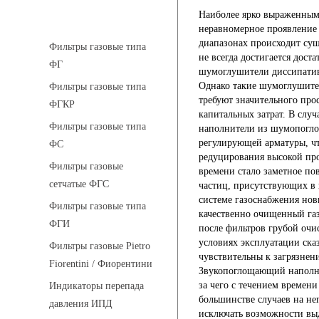
Наиболее ярко выраженным 
Фильтры газовые
неравномерное проявление з
диапазонах происходит су
Фильтры газовые типа
не всегда достигается дос
ФГ
шумоглушители диссипатив
Однако такие шумоглушител
Фильтры газовые типа
требуют значительного про
ФГКР
капитальных затрат. В слу
Фильтры газовые типа
наполнители из шумопогло
регулирующей арматуры, чт
ФС
редуцирования высокой пр
Фильтры газовые
времени стало заметное по
сетчатые ФГС
частиц, присутствующих в 
системе газоснабжения нов
Фильтры газовые типа
качественно очищенный газ
ФГИ
после фильтров грубой очи
условиях эксплуатации ск
Фильтры газовые Pietro
чувствительны к загрязне
Fiorentini / Фиорентини
Звукопоглощающий наполнит
за чего с течением времен
Индикаторы перепада
большинстве случаев на нег
давления ИПД
исключать возможности выд