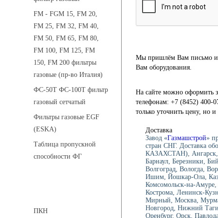
FM - FGM 15, FM 20,
FM 25, FM 32, FM 40,
FM 50, FM 65, FM 80,
FM 100, FM 125, FM
Мы пришлём Вам письмо и 
150, FM 200 фильтры
Вам оборудования.
газовые (пр-во Италия)
ФС-50Т ФС-100Т фильтр
На сайте можно оформить з
телефонам: +7 (8452) 400-0
газовый сетчатый
только уточнить цену, но 
Фильтры газовые EGF
(ESKA)
Доставка
Завод «
Газмашстрой
» п
Таблица пропускной
стран СНГ. Доставка об
КАЗАХСТАН), Ангарск, 
способности ФГ
Барнаул, Березники, Би
Волгоград, Вологда, Вор
Ишим, Йошкар-Ола, Каза
Комсомольск-на-Амуре, 
Предохранительные клапаны
Кострома, Ленинск-Куз
Мирный, Москва, Мурма
Новгород, Нижний Тагил
ПКН
Оренбург, Орск, Павлод