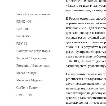
в помещениях жилых, обще
Регуляторы давления
«Защита от шума» для уров
применения средств индив
Российские регуляторы:
В России основным способо
РДНК-400
ограничение скоростей пот
именно: 7 м/с - для газопро
РДК-50Н
для газопроводов высокого
РДБК1-50
органах регулирующей арма
движения газа по линиям 
РДУ-32
значения. В результате в у
Импортные регуляторы:
регулирулирующей арматуры
тысяч нормальных кубометр
Tartarini / Тартарини
100-110 дБА, вместо допус
Fiorentini / Фиорентини
зафиксировать уровень шум
Madas / Мадас
По принципу работы эти ус
разбивается на отдельные 
Medenus / Меденус
акустическую энергию и су
GasTeh / Газтех
на выходе шумоглушителя. 
эксплуатацию на действующ
RMG / РМГ
давления газа собственног
шумоглушения и перевести 