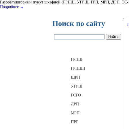
Газорегуляторный пункт шкафной (ГРПШ, УГРШ, ГРП, МРП, ДРП, ЭС-ГРП
Подробнее →
Поиск по сайту
Газорегуляторные пункты
ГРПШ
ГРПШН
ШРП
УГРШ
ГСГО
ДРП
МРП
ПРГ