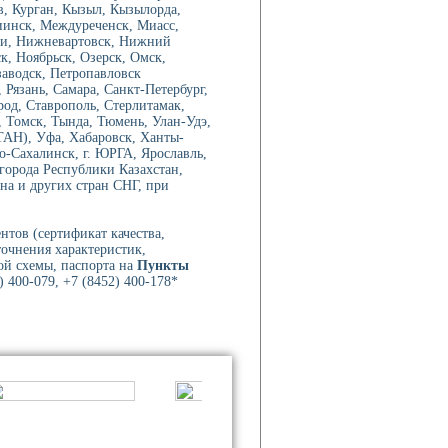
в, Курган, Кызыл, Кызылорда,
иинск, Междуреченск, Миасс,
ри, Нижневартовск, Нижний
, Ноябрьск, Озерск, Омск,
аводск, Петропавловск
Рязань, Самара, Санкт-Петербург,
род, Ставрополь, Стерлитамак,
 Томск, Тында, Тюмень, Улан-Удэ,
ТАН), Уфа, Хабаровск, Ханты-
-Сахалинск, г. ЮРГА, Ярославль,
 города Республики Казахстан,
на и других стран СНГ, при
нтов (сертификат качества,
точнения характеристик,
ой схемы, паспорта на
Пункты
 400-079, +7 (8452) 400-178*