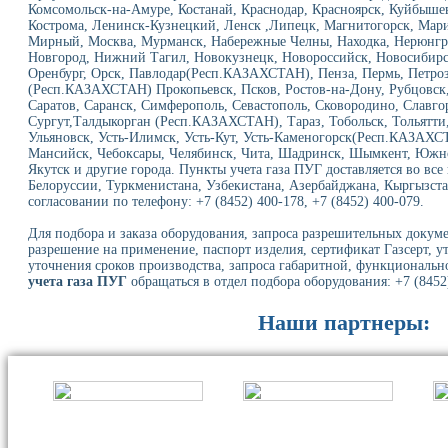
Комсомольск-на-Амуре, Костанай, Краснодар, Красноярск, Куйбыше
Кострома, Ленинск-Кузнецкий, Ленск ,Липецк, Магнитогорск, Мар
Мирный, Москва, Мурманск, Набережные Челны, Находка, Нерюнг
Новгород, Нижний Тагил, Новокузнецк, Новороссийск, Новосибирск
Оренбург, Орск, Павлодар(Респ.КАЗАХСТАН), Пенза, Пермь, Петроз
(Респ.КАЗАХСТАН) Прокопьевск, Псков, Ростов-на-Дону, Рубцовск, 
Саратов, Саранск, Симферополь, Севастополь, Сковородино, Славго
Сургут,Талдыкорган (Респ.КАЗАХСТАН), Тараз, Тобольск, Тольятти,
Ульяновск, Усть-Илимск, Усть-Кут, Усть-Каменогорск(Респ.КАЗАХС
Мансийск, Чебоксары, Челябинск, Чита, Шадринск, Шымкент, Южно
Якутск и другие города. Пункты учета газа ПУГ доставляется во все
Белоруссии, Туркменистана, Узбекистана, Азербайджана, Кыргызста
согласовании по телефону: +7 (8452) 400-178, +7 (8452) 400-079.
Для подбора и заказа оборудования, запроса разрешительных докуме
разрешение на применение, паспорт изделия, сертификат Газсерт, у
уточнения сроков производства, запроса габаритной, функциональн
учета газа ПУГ
обращаться в отдел подбора оборудования: +7 (8452)
Наши партнеры: