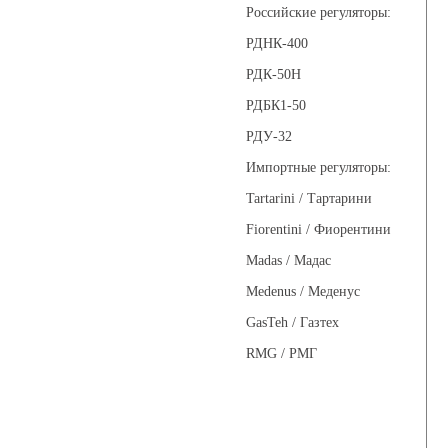
Российские регуляторы:
РДНК-400
РДК-50Н
РДБК1-50
РДУ-32
Импортные регуляторы:
Tartarini / Тартарини
Fiorentini / Фиорентини
Madas / Мадас
Medenus / Меденус
GasTeh / Газтех
RMG / РМГ
Фильтры газовые