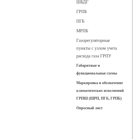
ШБДГ
ГРПБ
ПГБ
МРПБ
Газорегуляторные
пункты с узлом учета
расхода газа ГРПУ
Габаритные и
функциональные схемы
Маркировка и обозначение
климатических исполнений
ГРПШ (ШРП, ПГБ, ГРПБ)
Опросный лист
Регуляторы давления