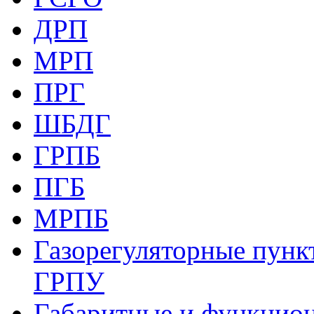
ДРП
МРП
ПРГ
ШБДГ
ГРПБ
ПГБ
МРПБ
Газорегуляторные пункт
ГРПУ
Габаритные и функцио